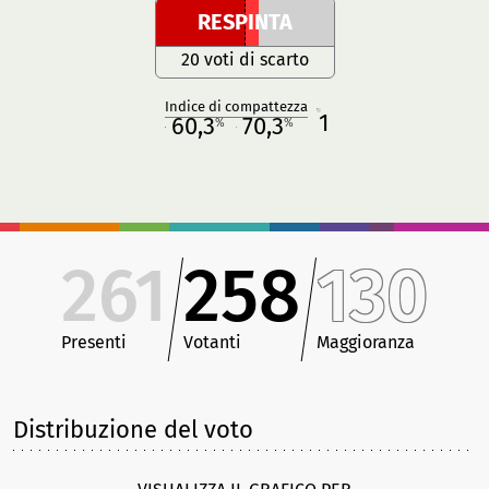
RESPINTA
20 voti di scarto
Indice di compattezza
1
R
60,3
70,3
%
%
M
O
261
258
130
Presenti
Votanti
Maggioranza
Distribuzione del voto