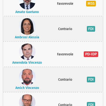
M5S
Favorevole
Amato Gaetano
FDI
Contrario
Ambrosi Alessia
PD-IDP
Favorevole
Amendola Vincenzo
FDI
Contrario
Amich Vincenzo
FDI
Contrario