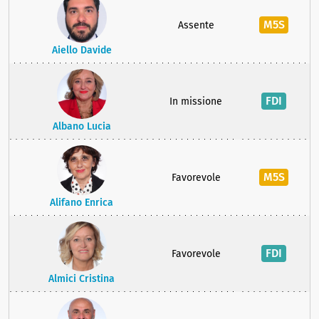
M5S
Assente
Aiello Davide
FDI
In missione
Albano Lucia
M5S
Favorevole
Alifano Enrica
FDI
Favorevole
Almici Cristina