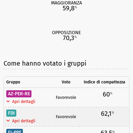
MAGGIORANZA
59,8
%
OPPOSIZIONE
70,3
%
Come hanno votato i gruppi
Gruppo
Voto
Indice di compattezza
60
AZ-PER-RE
%
Favorevole
Apri dettagli
62,1
FDI
%
Favorevole
Apri dettagli
63,5
FI-PPE
%