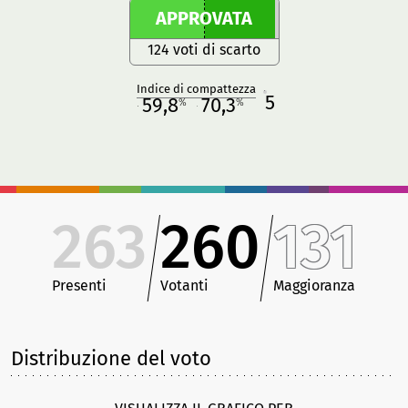
APPROVATA
124 voti di scarto
Indice di compattezza
5
R
59,8
70,3
%
%
M
O
263
260
131
Presenti
Votanti
Maggioranza
Distribuzione del voto