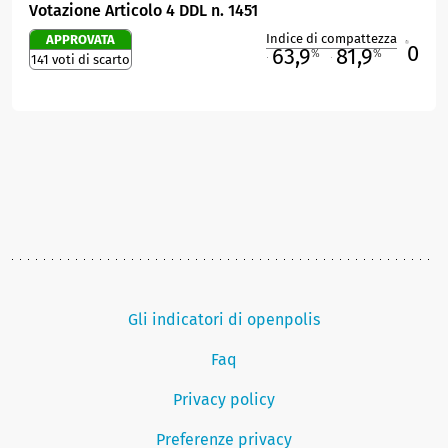
Votazione Articolo 4 DDL n. 1451
Indice di compattezza
APPROVATA
0
R
63,9
81,9
%
%
141 voti di scarto
M
O
Gli indicatori di openpolis
Faq
Privacy policy
Preferenze privacy