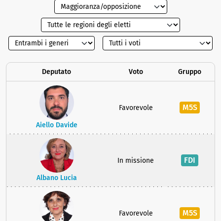
Deputato
Voto
Gruppo
M5S
Favorevole
Aiello Davide
FDI
In missione
Albano Lucia
M5S
Favorevole