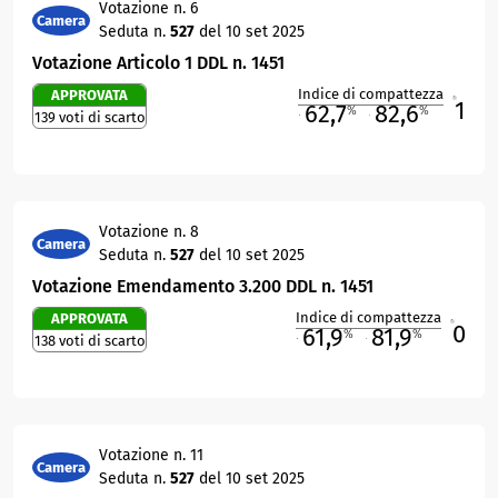
Votazione n. 6
Camera
Seduta n.
527
del 10 set 2025
Votazione Articolo 1 DDL n. 1451
Indice di compattezza
APPROVATA
1
R
62,7
82,6
%
%
139 voti di scarto
M
O
Votazione n. 8
Camera
Seduta n.
527
del 10 set 2025
Votazione Emendamento 3.200 DDL n. 1451
Indice di compattezza
APPROVATA
0
R
61,9
81,9
%
%
138 voti di scarto
M
O
Votazione n. 11
Camera
Seduta n.
527
del 10 set 2025