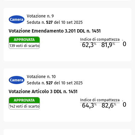
Votazione n. 9
Camera
Seduta n.
527
del 10 set 2025
Votazione Emendamento 3.201 DDL n. 1451
Indice di compattezza
APPROVATA
0
R
62,3
81,9
%
%
139 voti di scarto
M
O
Votazione n. 10
Camera
Seduta n.
527
del 10 set 2025
Votazione Articolo 3 DDL n. 1451
Indice di compattezza
APPROVATA
0
R
64,3
82,6
%
%
142 voti di scarto
M
O