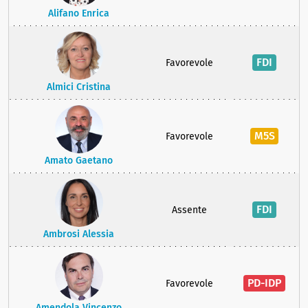
Alifano Enrica
FDI
Favorevole
Almici Cristina
M5S
Favorevole
Amato Gaetano
FDI
Assente
Ambrosi Alessia
PD-IDP
Favorevole
Amendola Vincenzo