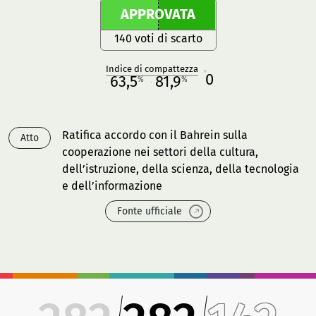
APPROVATA
140 voti di scarto
Indice di compattezza
0
R
63,5
81,9
%
%
M
O
Ratifica accordo con il Bahrein sulla
Atto
cooperazione nei settori della cultura,
dell’istruzione, della scienza, della tecnologia
e dell’informazione
Fonte ufficiale