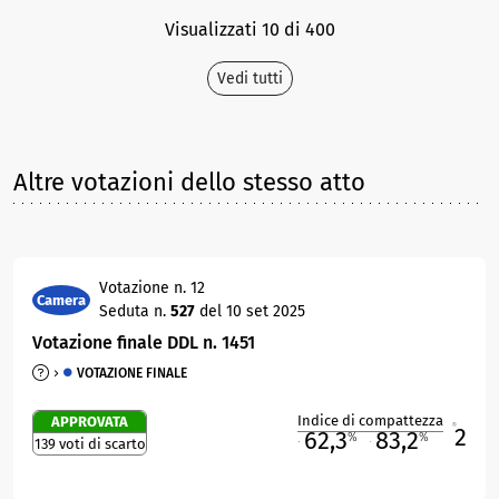
Visualizzati 10 di 400
Vedi tutti
Altre votazioni dello stesso atto
Votazione n. 12
Camera
Seduta n.
527
del 10 set 2025
Votazione finale DDL n. 1451
VOTAZIONE FINALE
Indice di compattezza
APPROVATA
2
R
62,3
83,2
%
%
139 voti di scarto
M
O