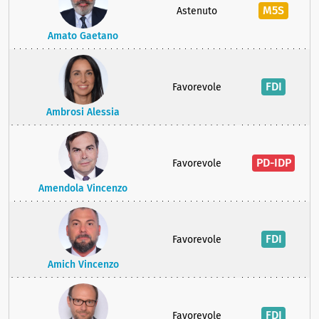
M5S
Astenuto
Amato Gaetano
FDI
Favorevole
Ambrosi Alessia
PD-IDP
Favorevole
Amendola Vincenzo
FDI
Favorevole
Amich Vincenzo
FDI
Favorevole