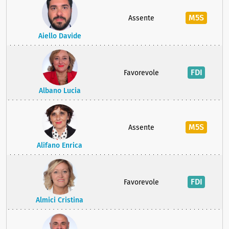
M5S
Assente
Aiello Davide
FDI
Favorevole
Albano Lucia
M5S
Assente
Alifano Enrica
FDI
Favorevole
Almici Cristina