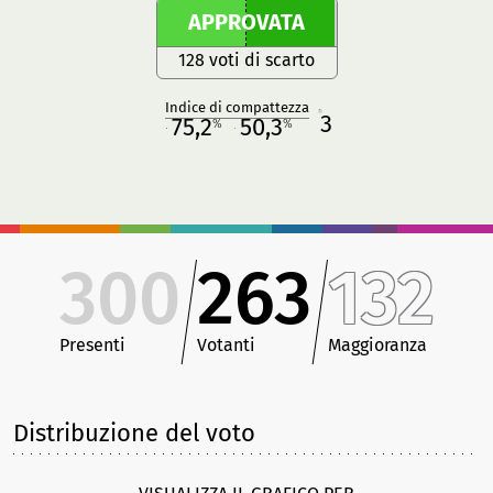
APPROVATA
128 voti di scarto
Indice di compattezza
3
R
75,2
50,3
%
%
M
O
300
263
132
Presenti
Votanti
Maggioranza
Distribuzione del voto