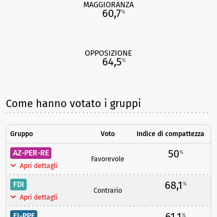
MAGGIORANZA
60,7
%
OPPOSIZIONE
64,5
%
Come hanno votato i gruppi
Gruppo
Voto
Indice di compattezza
50
AZ-PER-RE
%
Favorevole
Apri dettagli
68,1
FDI
%
Contrario
Apri dettagli
61,1
FI-PPE
%