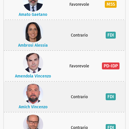
M5S
Favorevole
Amato Gaetano
FDI
Contrario
Ambrosi Alessia
PD-IDP
Favorevole
Amendola Vincenzo
FDI
Contrario
Amich Vincenzo
FDI
Contrario