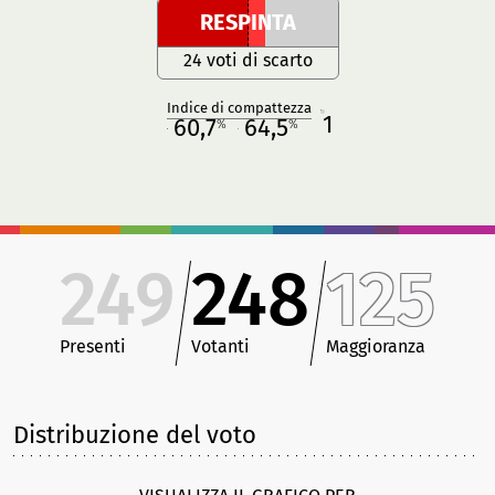
RESPINTA
24 voti di scarto
Indice di compattezza
1
R
60,7
64,5
%
%
M
O
249
248
125
Presenti
Votanti
Maggioranza
Distribuzione del voto