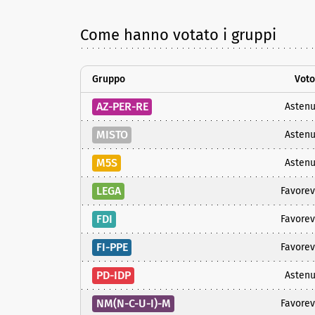
Come hanno votato i gruppi
Gruppo
Voto
AZ-PER-RE
Astenu
MISTO
Astenu
M5S
Astenu
LEGA
Favorev
FDI
Favorev
FI-PPE
Favorev
PD-IDP
Astenu
NM(N-C-U-I)-M
Favorev