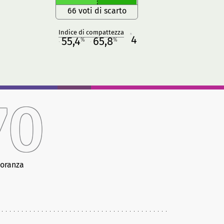
66 voti di scarto
Indice di compattezza
4
R
55,4
65,8
%
%
M
O
70
oranza