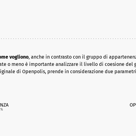
come vogliono
, anche in contrasto con il gruppo di appartenenz
ate o meno è importante analizzare il livello di coesione del 
riginale di Openpolis, prende in considerazione due parametr
NZA
OP
4
%