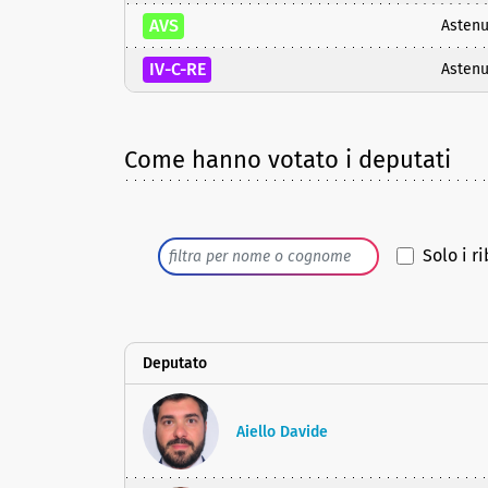
AVS
Astenu
IV-C-RE
Astenu
Come hanno votato i deputati
Solo i ri
Deputato
Aiello Davide