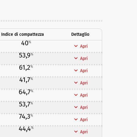
Indice di compattezza
Dettaglio
40
%
Apri
53,9
%
Apri
61,2
%
Apri
41,7
%
Apri
64,7
%
Apri
53,7
%
Apri
74,3
%
Apri
44,4
%
Apri