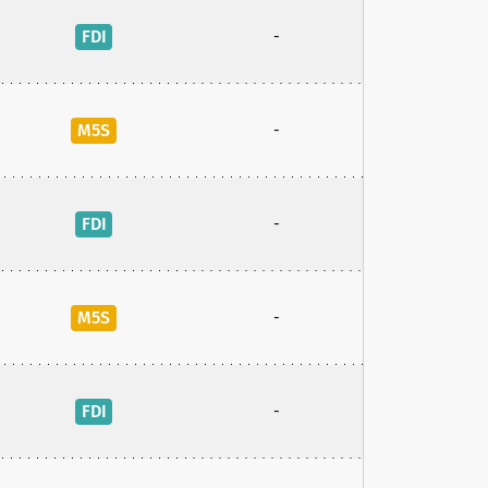
FDI
-
M5S
-
FDI
-
M5S
-
FDI
-