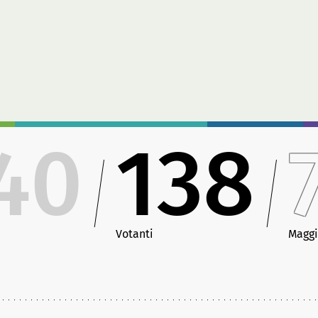
40
138
Votanti
Maggi