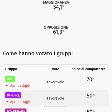
MAGGIORANZA
54,1
%
OPPOSIZIONE
61,3
%
Come hanno votato i gruppi
Gruppo
Voto
Indice di compattezza
70
AVS
%
Favorevole
Apri dettagli
50
IV-C-RE
%
Favorevole
Apri dettagli
50
AZ-PER-RE
%