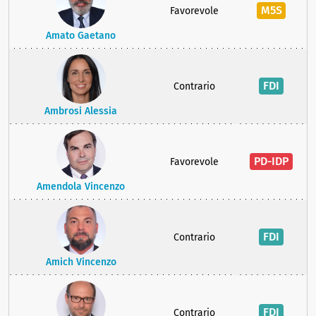
M5S
Favorevole
Amato Gaetano
FDI
Contrario
Ambrosi Alessia
PD-IDP
Favorevole
Amendola Vincenzo
FDI
Contrario
Amich Vincenzo
FDI
Contrario