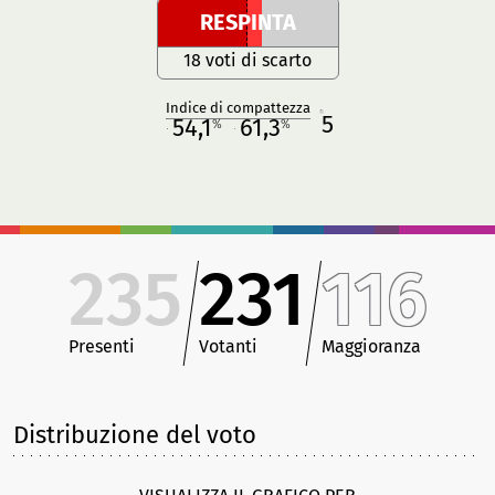
RESPINTA
18 voti di scarto
Indice di compattezza
5
R
54,1
61,3
%
%
M
O
235
231
116
Presenti
Votanti
Maggioranza
Distribuzione del voto