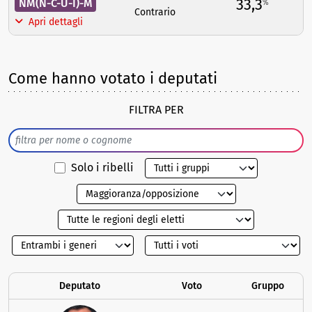
33,3
NM(N-C-U-I)-M
%
Contrario
Apri dettagli
Come hanno votato i deputati
FILTRA PER
Solo i ribelli
Deputato
Voto
Gruppo