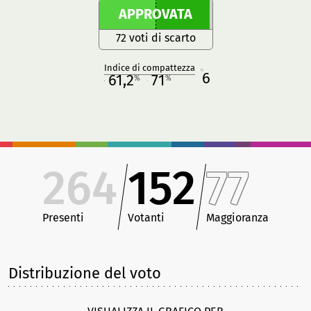
APPROVATA
72 voti di scarto
Indice di compattezza
6
R
61,2
71
%
%
M
O
264
152
77
Presenti
Votanti
Maggioranza
Distribuzione del voto