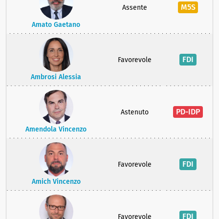
M5S
Assente
Amato Gaetano
FDI
Favorevole
Ambrosi Alessia
PD-IDP
Astenuto
Amendola Vincenzo
FDI
Favorevole
Amich Vincenzo
FDI
Favorevole