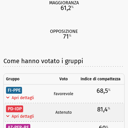
MAGGIORANZA
61,2
%
OPPOSIZIONE
71
%
Come hanno votato i gruppi
Gruppo
Voto
Indice di compattezza
68,5
FI-PPE
%
Favorevole
Apri dettagli
81,4
PD-IDP
%
Astenuto
Apri dettagli
60
AZ-PER-RE
%