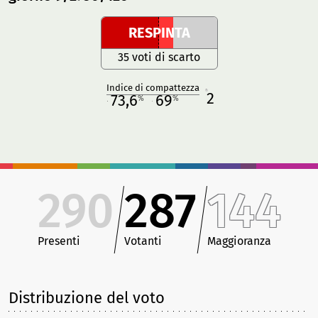
RESPINTA
35 voti di scarto
Indice di compattezza
2
R
73,6
69
%
%
M
O
290
287
144
Presenti
Votanti
Maggioranza
Distribuzione del voto