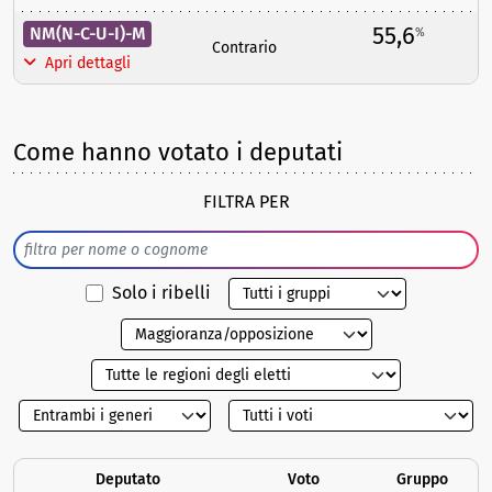
55,6
NM(N-C-U-I)-M
%
Contrario
Apri dettagli
Come hanno votato i deputati
FILTRA PER
Solo i ribelli
Deputato
Voto
Gruppo