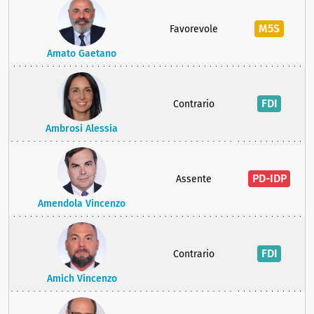
M5S
Favorevole
Amato Gaetano
FDI
Contrario
Ambrosi Alessia
PD-IDP
Assente
Amendola Vincenzo
FDI
Contrario
Amich Vincenzo