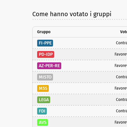
Come hanno votato i gruppi
Gruppo
Vot
FI-PPE
Contra
PD-IDP
Favore
AZ-PER-RE
Favore
MISTO
Contra
M5S
Favore
LEGA
Contra
FDI
Contra
AVS
Favore