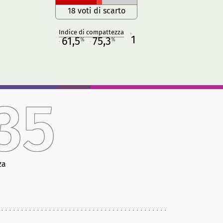
18 voti di scarto
Indice di compattezza
1
R
61,5
75,3
%
%
M
O
35
za