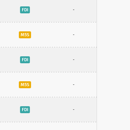
FDI
-
M5S
-
FDI
-
M5S
-
FDI
-