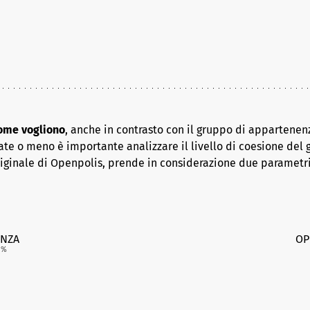
come vogliono
, anche in contrasto con il gruppo di appartenenz
ate o meno è importante analizzare il livello di coesione del 
riginale di Openpolis, prende in considerazione due parametr
NZA
OP
5
%