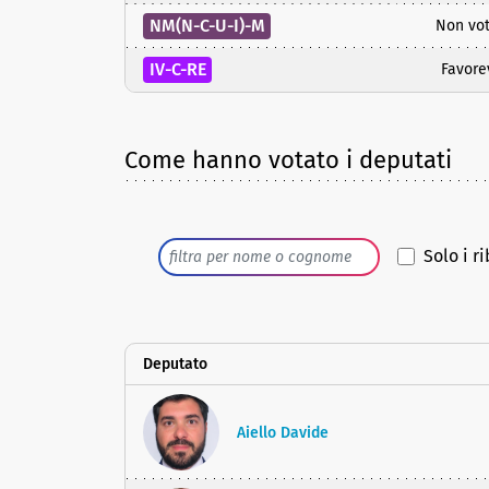
NM(N-C-U-I)-M
Non vo
IV-C-RE
Favore
Come hanno votato i deputati
Solo i ri
Deputato
Aiello Davide