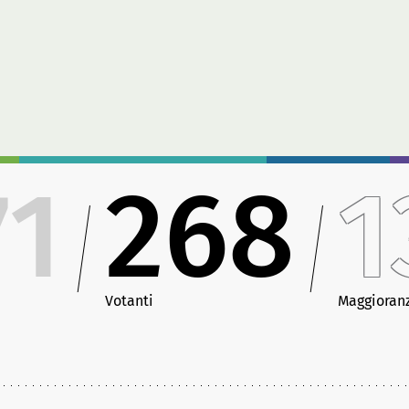
71
268
1
Votanti
Maggioran