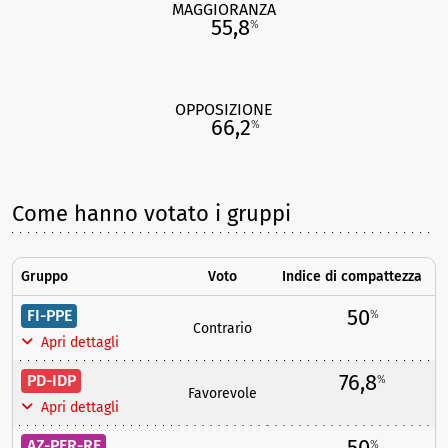
MAGGIORANZA
55,8
%
OPPOSIZIONE
66,2
%
Come hanno votato i gruppi
Gruppo
Voto
Indice di compattezza
50
FI-PPE
%
Contrario
Apri dettagli
76,8
PD-IDP
%
Favorevole
Apri dettagli
50
AZ-PER-RE
%