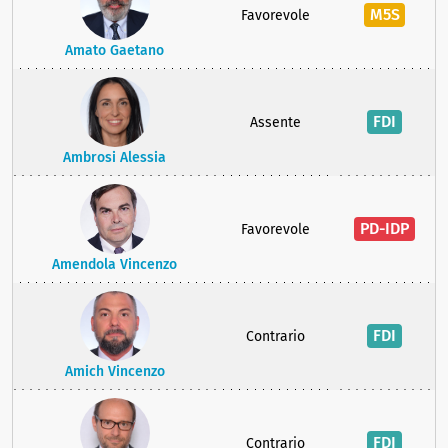
M5S
Favorevole
Amato Gaetano
FDI
Assente
Ambrosi Alessia
PD-IDP
Favorevole
Amendola Vincenzo
FDI
Contrario
Amich Vincenzo
FDI
Contrario