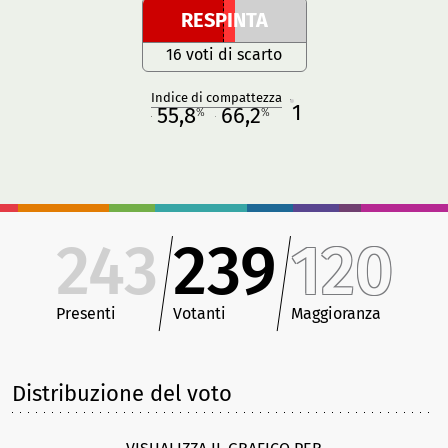
RESPINTA
16 voti di scarto
Indice di compattezza
1
R
55,8
66,2
%
%
M
O
243
239
120
Presenti
Votanti
Maggioranza
Distribuzione del voto