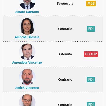
M5S
Favorevole
Amato Gaetano
FDI
Contrario
Ambrosi Alessia
PD-IDP
Astenuto
Amendola Vincenzo
FDI
Contrario
Amich Vincenzo
FDI
Contrario