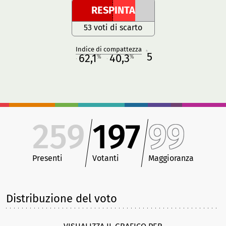
RESPINTA
53 voti di scarto
Indice di compattezza
5
R
62,1
40,3
%
%
M
O
259
197
99
Presenti
Votanti
Maggioranza
Distribuzione del voto