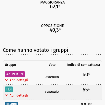
MAGGIORANZA
62,1
%
OPPOSIZIONE
40,3
%
Come hanno votato i gruppi
Gruppo
Voto
Indice di compattezza
60
AZ-PER-RE
%
Astenuto
Apri dettagli
65
FDI
%
Contrario
Apri dettagli
68,5
FI-PPE
%