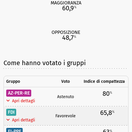
MAGGIORANZA
60,9
%
OPPOSIZIONE
48,7
%
Come hanno votato i gruppi
Gruppo
Voto
Indice di compattezza
80
AZ-PER-RE
%
Astenuto
Apri dettagli
65,8
FDI
%
Favorevole
Apri dettagli
63
FI-PPE
%