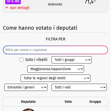
71,4
IV-C-RE
%
Astenuto
Apri dettagli
Come hanno votato i deputati
FILTRA PER
Solo i ribelli
Deputato
Voto
Gruppo