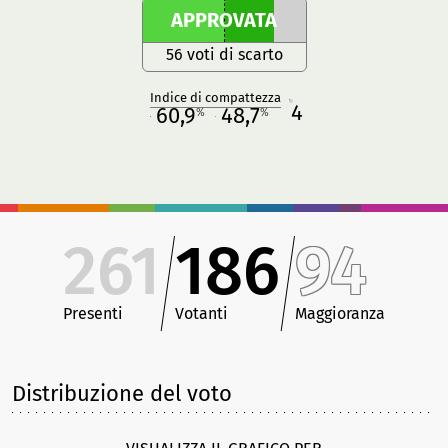
APPROVATA
56 voti di scarto
Indice di compattezza
4
R
60,9
48,7
%
%
M
O
261
186
94
Presenti
Votanti
Maggioranza
Distribuzione del voto