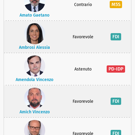
M5S
Contrario
Amato Gaetano
FDI
Favorevole
Ambrosi Alessia
PD-IDP
Astenuto
Amendola Vincenzo
FDI
Favorevole
Amich Vincenzo
FDI
Favorevole