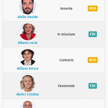
M5S
Assente
Aiello Davide
FDI
In missione
Albano Lucia
M5S
Contrario
Alifano Enrica
FDI
Favorevole
Almici Cristina