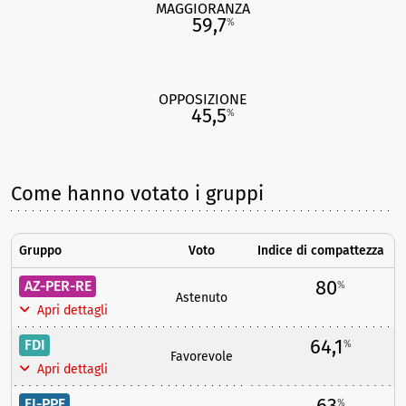
MAGGIORANZA
59,7
%
OPPOSIZIONE
45,5
%
Come hanno votato i gruppi
Gruppo
Voto
Indice di compattezza
80
AZ-PER-RE
%
Astenuto
Apri dettagli
64,1
FDI
%
Favorevole
Apri dettagli
63
FI-PPE
%