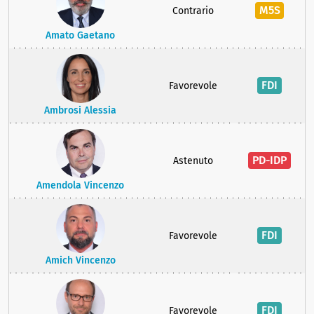
M5S
Contrario
Amato Gaetano
FDI
Favorevole
Ambrosi Alessia
PD-IDP
Astenuto
Amendola Vincenzo
FDI
Favorevole
Amich Vincenzo
FDI
Favorevole