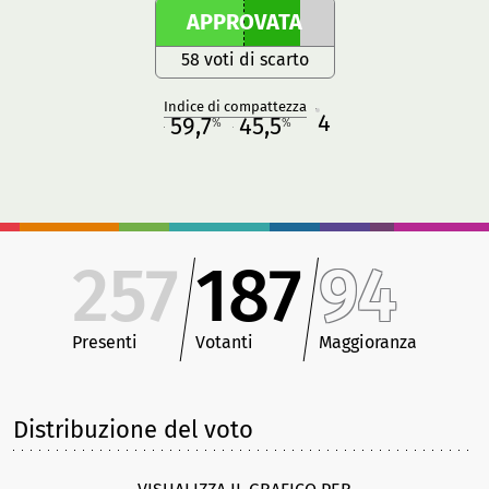
APPROVATA
58 voti di scarto
Indice di compattezza
4
R
59,7
45,5
%
%
M
O
257
187
94
Presenti
Votanti
Maggioranza
Distribuzione del voto