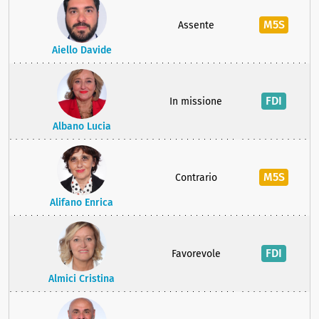
M5S
Assente
Aiello Davide
FDI
In missione
Albano Lucia
M5S
Contrario
Alifano Enrica
FDI
Favorevole
Almici Cristina