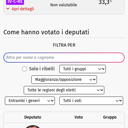
33,3
IV-C-RE
%
Non valutabile
Apri dettagli
Come hanno votato i deputati
FILTRA PER
Solo i ribelli
Deputato
Voto
Gruppo