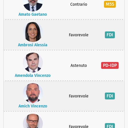
M5S
Contrario
Amato Gaetano
FDI
Favorevole
Ambrosi Alessia
PD-IDP
Astenuto
Amendola Vincenzo
FDI
Favorevole
Amich Vincenzo
FDI
Favorevole