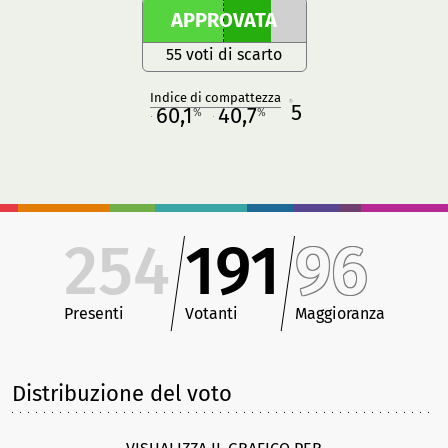
APPROVATA
55 voti di scarto
Indice di compattezza
5
R
60,1
40,7
%
%
M
O
254
191
96
Presenti
Votanti
Maggioranza
Distribuzione del voto