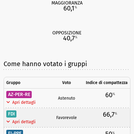
MAGGIORANZA
60,1
%
OPPOSIZIONE
40,7
%
Come hanno votato i gruppi
Gruppo
Voto
Indice di compattezza
60
AZ-PER-RE
%
Astenuto
Apri dettagli
66,7
FDI
%
Favorevole
Apri dettagli
50
FI-PPE
%