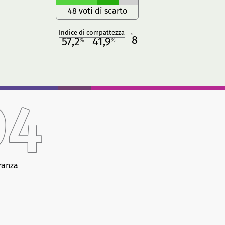
48 voti di scarto
Indice di compattezza
8
R
57,2
41,9
%
%
M
O
94
ranza