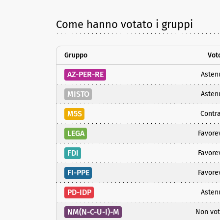
Come hanno votato i gruppi
Gruppo
Vot
AZ-PER-RE
Asten
MISTO
Asten
M5S
Contra
LEGA
Favore
FDI
Favore
FI-PPE
Favore
PD-IDP
Asten
NM(N-C-U-I)-M
Non vot