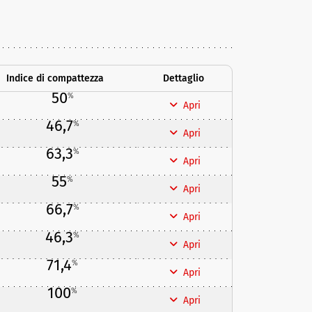
Indice di compattezza
Dettaglio
50
%
Apri
46,7
%
Apri
63,3
%
Apri
55
%
Apri
66,7
%
Apri
46,3
%
Apri
71,4
%
Apri
100
%
Apri