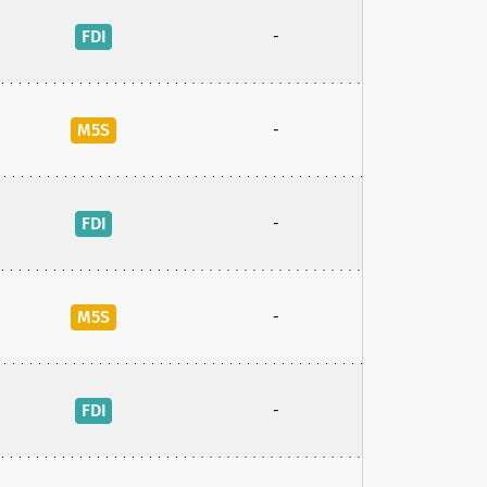
FDI
-
M5S
-
FDI
-
M5S
-
FDI
-