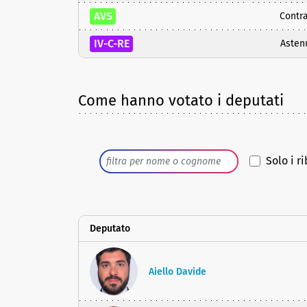
AVS
Contra
IV-C-RE
Asten
Come hanno votato i deputati
Solo i ri
Deputato
Aiello Davide