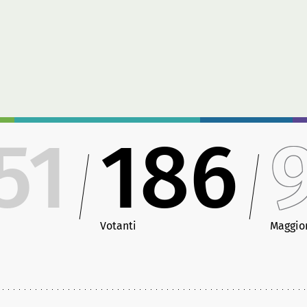
51
186
Votanti
Maggio