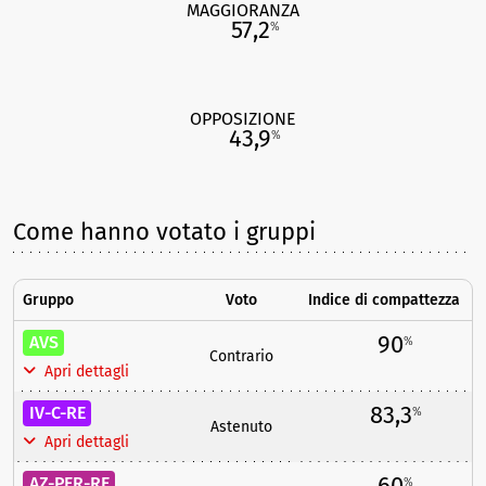
MAGGIORANZA
57,2
%
OPPOSIZIONE
43,9
%
Come hanno votato i gruppi
Gruppo
Voto
Indice di compattezza
90
AVS
%
Contrario
Apri dettagli
83,3
IV-C-RE
%
Astenuto
Apri dettagli
60
AZ-PER-RE
%