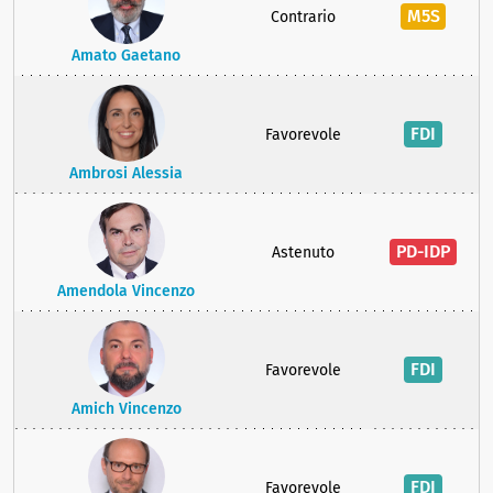
M5S
Contrario
Amato Gaetano
FDI
Favorevole
Ambrosi Alessia
PD-IDP
Astenuto
Amendola Vincenzo
FDI
Favorevole
Amich Vincenzo
FDI
Favorevole