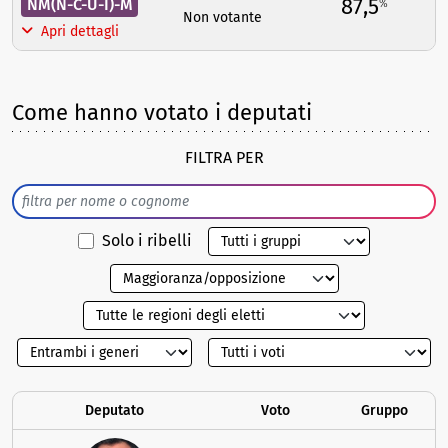
87,5
NM(N-C-U-I)-M
%
Non votante
Apri dettagli
Come hanno votato i deputati
FILTRA PER
Solo i ribelli
Deputato
Voto
Gruppo