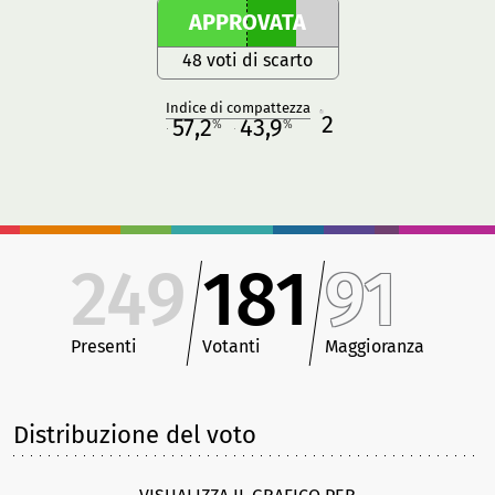
APPROVATA
48 voti di scarto
Indice di compattezza
2
R
57,2
43,9
%
%
M
O
249
181
91
Presenti
Votanti
Maggioranza
Distribuzione del voto