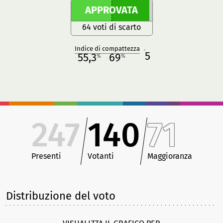
APPROVATA
64 voti di scarto
Indice di compattezza
5
R
55,3
69
%
%
M
O
247
140
71
Presenti
Votanti
Maggioranza
Distribuzione del voto