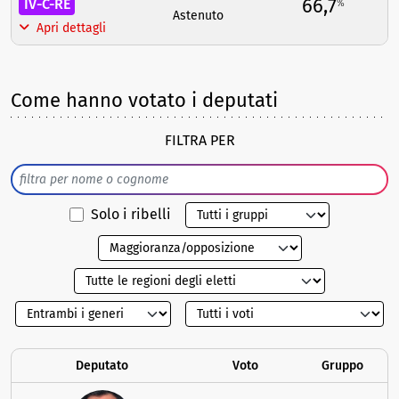
66,7
IV-C-RE
%
Astenuto
Apri dettagli
Come hanno votato i deputati
FILTRA PER
Solo i ribelli
Deputato
Voto
Gruppo