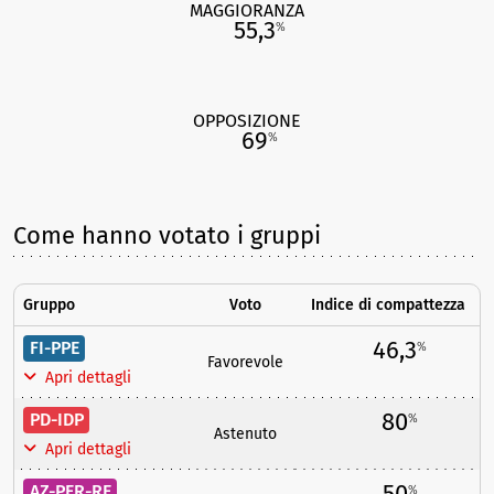
MAGGIORANZA
55,3
%
OPPOSIZIONE
69
%
Come hanno votato i gruppi
Gruppo
Voto
Indice di compattezza
46,3
FI-PPE
%
Favorevole
Apri dettagli
80
PD-IDP
%
Astenuto
Apri dettagli
50
AZ-PER-RE
%