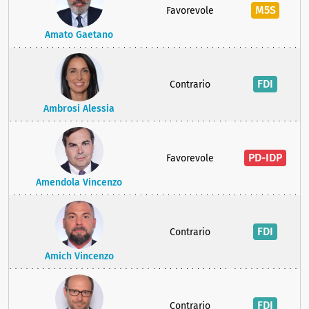
M5S
Favorevole
Amato Gaetano
FDI
Contrario
Ambrosi Alessia
PD-IDP
Favorevole
Amendola Vincenzo
FDI
Contrario
Amich Vincenzo
FDI
Contrario