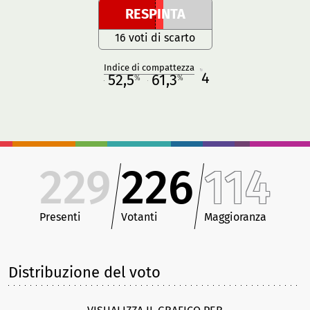
RESPINTA
16 voti di scarto
Indice di compattezza
4
R
52,5
61,3
%
%
M
O
229
226
114
Presenti
Votanti
Maggioranza
Distribuzione del voto