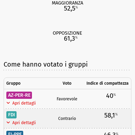
MAGGIORANZA
52,5
%
OPPOSIZIONE
61,3
%
Come hanno votato i gruppi
Gruppo
Voto
Indice di compattezza
40
AZ-PER-RE
%
Favorevole
Apri dettagli
58,1
FDI
%
Contrario
Apri dettagli
46,3
FI-PPE
%