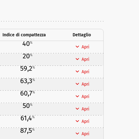
Indice di compattezza
Dettaglio
40
%
Apri
20
%
Apri
59,2
%
Apri
63,3
%
Apri
60,7
%
Apri
50
%
Apri
61,4
%
Apri
87,5
%
Apri