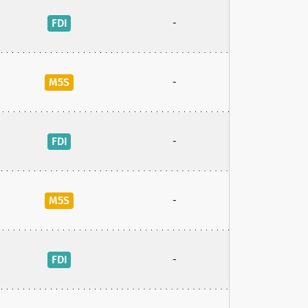
FDI
-
M5S
-
FDI
-
M5S
-
FDI
-