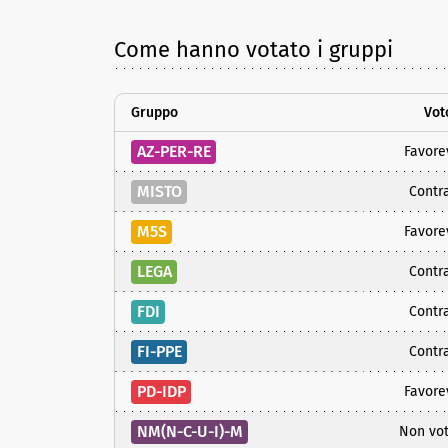
Come hanno votato i gruppi
Gruppo
Vot
AZ-PER-RE
Favore
MISTO
Contra
M5S
Favore
LEGA
Contra
FDI
Contra
FI-PPE
Contra
PD-IDP
Favore
NM(N-C-U-I)-M
Non vo