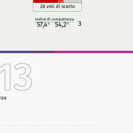
28 voti di scarto
Indice di compattezza
3
R
57,4
54,2
%
%
M
O
13
nza