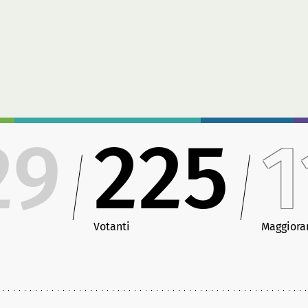
29
225
1
Votanti
Maggiora