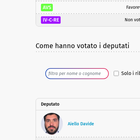
AVS
Favore
IV-C-RE
Non vo
Come hanno votato i deputati
Solo i ri
Deputato
Aiello Davide