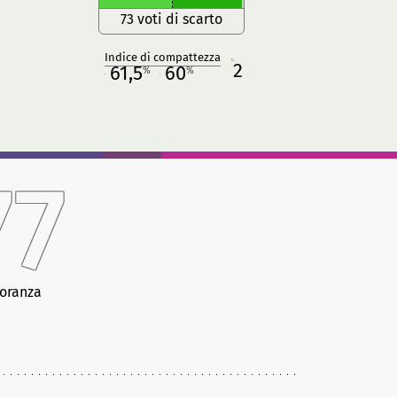
73 voti di scarto
Indice di compattezza
2
R
61,5
60
%
%
M
O
77
oranza