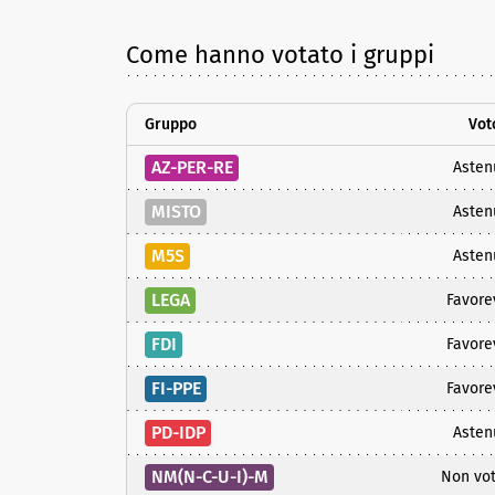
Come hanno votato i gruppi
Gruppo
Vot
AZ-PER-RE
Asten
MISTO
Asten
M5S
Asten
LEGA
Favore
FDI
Favore
FI-PPE
Favore
PD-IDP
Asten
NM(N-C-U-I)-M
Non vo