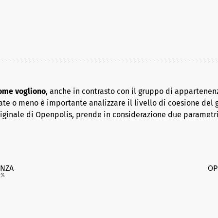
come vogliono
, anche in contrasto con il gruppo di appartenenz
ate o meno è importante analizzare il livello di coesione del 
riginale di Openpolis, prende in considerazione due parametr
NZA
OP
5
%