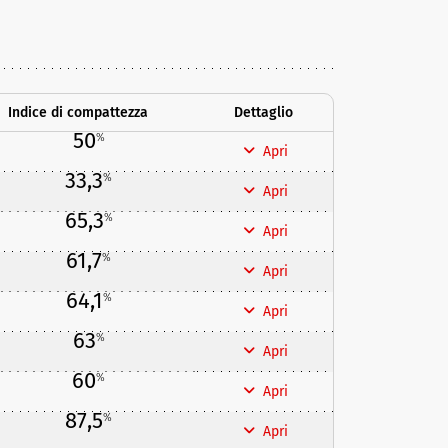
Indice di compattezza
Dettaglio
50
%
Apri
33,3
%
Apri
65,3
%
Apri
61,7
%
Apri
64,1
%
Apri
63
%
Apri
60
%
Apri
87,5
%
Apri