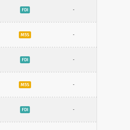
FDI
-
M5S
-
FDI
-
M5S
-
FDI
-