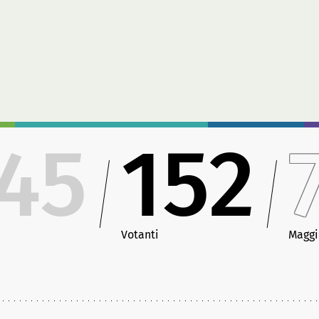
45
152
Votanti
Maggi