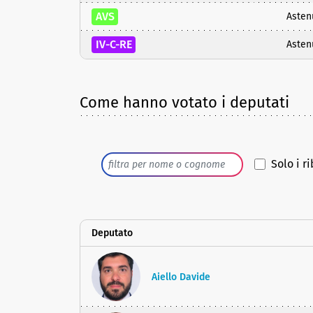
AVS
Asten
IV-C-RE
Asten
Come hanno votato i deputati
Solo i ri
Deputato
Aiello Davide