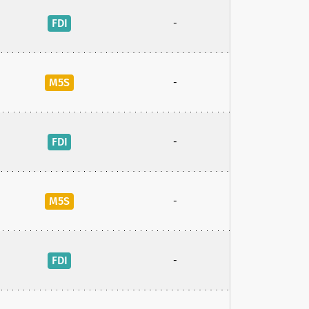
FDI
-
M5S
-
FDI
-
M5S
-
FDI
-