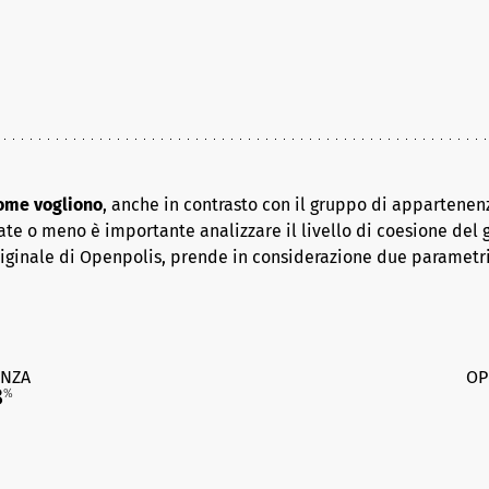
come vogliono
, anche in contrasto con il gruppo di appartenenz
ate o meno è importante analizzare il livello di coesione del 
riginale di Openpolis, prende in considerazione due parametr
NZA
OP
8
%