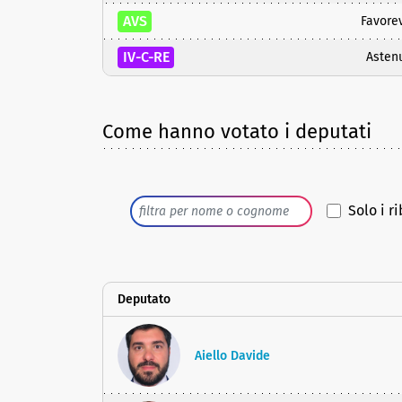
AVS
Favore
IV-C-RE
Asten
Come hanno votato i deputati
Solo i ri
Deputato
Aiello Davide