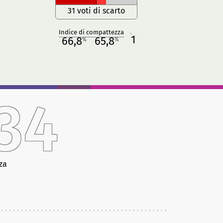
31 voti di scarto
Indice di compattezza
1
R
66,8
65,8
%
%
M
O
34
za