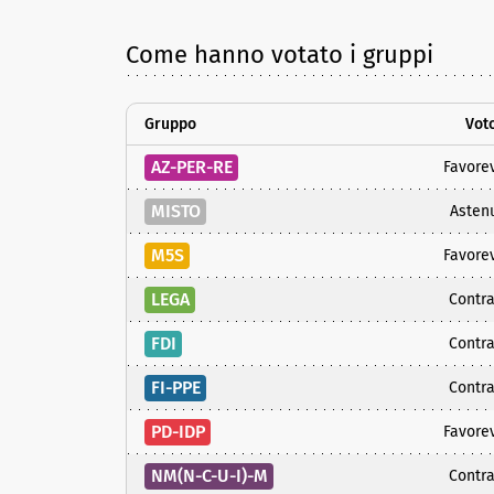
Come hanno votato i gruppi
Gruppo
Vot
AZ-PER-RE
Favore
MISTO
Asten
M5S
Favore
LEGA
Contra
FDI
Contra
FI-PPE
Contra
PD-IDP
Favore
NM(N-C-U-I)-M
Contra