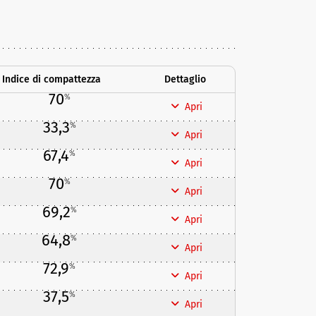
Indice di compattezza
Dettaglio
70
%
Apri
33,3
%
Apri
67,4
%
Apri
70
%
Apri
69,2
%
Apri
64,8
%
Apri
72,9
%
Apri
37,5
%
Apri