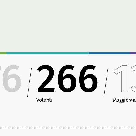
76
266
1
Votanti
Maggioran