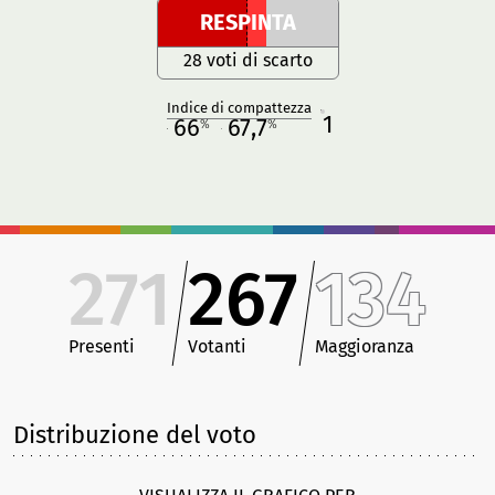
RESPINTA
28 voti di scarto
Indice di compattezza
1
R
66
67,7
%
%
M
O
271
267
134
Presenti
Votanti
Maggioranza
Distribuzione del voto