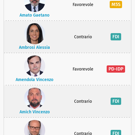
M5S
Favorevole
Amato Gaetano
FDI
Contrario
Ambrosi Alessia
PD-IDP
Favorevole
Amendola Vincenzo
FDI
Contrario
Amich Vincenzo
FDI
Contrario