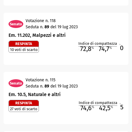
Votazione n. 118
Senato
Seduta n.
89
del 19 lug 2023
Em. 11.202, Malpezzi e altri
Indice di compattezza
RESPINTA
0
R
72,8
74,7
%
%
10 voti di scarto
M
O
Votazione n. 115
Senato
Seduta n.
89
del 19 lug 2023
Em. 10.5, Naturale e altri
Indice di compattezza
RESPINTA
5
R
74,6
42,5
%
%
27 voti di scarto
M
O