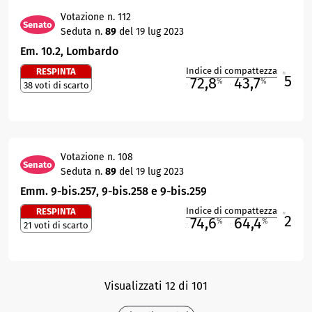
Votazione n. 112
Senato
Seduta n.
89
del 19 lug 2023
Em. 10.2, Lombardo
Indice di compattezza
RESPINTA
5
R
72,8
43,7
%
%
38 voti di scarto
M
O
Votazione n. 108
Senato
Seduta n.
89
del 19 lug 2023
Emm. 9-bis.257, 9-bis.258 e 9-bis.259
Indice di compattezza
RESPINTA
2
R
74,6
64,4
%
%
21 voti di scarto
M
O
Visualizzati 12 di 101