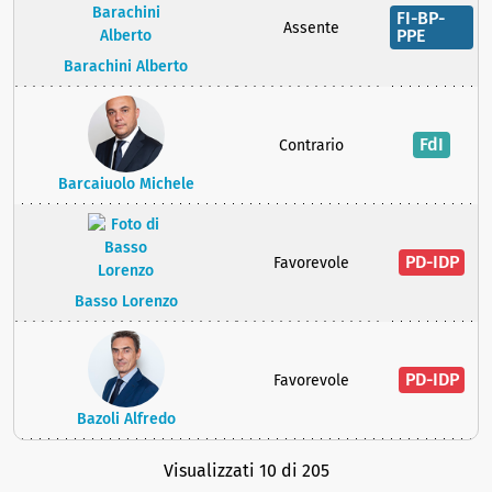
FI-BP-
Assente
PPE
Barachini Alberto
FdI
Contrario
Barcaiuolo Michele
PD-IDP
Favorevole
Basso Lorenzo
PD-IDP
Favorevole
Bazoli Alfredo
Visualizzati 10 di 205