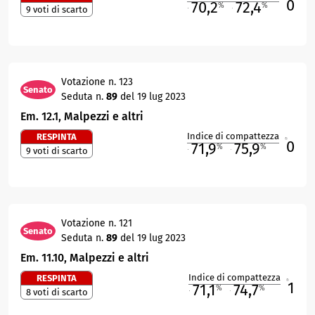
0
70,2
72,4
%
%
9 voti di scarto
M
O
Votazione n. 123
Senato
Seduta n.
89
del 19 lug 2023
Em. 12.1, Malpezzi e altri
Indice di compattezza
RESPINTA
0
R
71,9
75,9
%
%
9 voti di scarto
M
O
Votazione n. 121
Senato
Seduta n.
89
del 19 lug 2023
Em. 11.10, Malpezzi e altri
Indice di compattezza
RESPINTA
1
R
71,1
74,7
%
%
8 voti di scarto
M
O