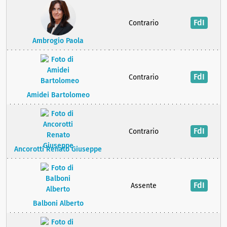
FdI
Contrario
Ambrogio Paola
FdI
Contrario
Amidei Bartolomeo
FdI
Contrario
Ancorotti Renato Giuseppe
FdI
Assente
Balboni Alberto