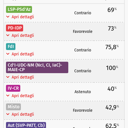
69
LSP-PSd'Az
%
Contrario
Apri dettagli
73
PD-IDP
%
Favorevole
Apri dettagli
75,8
FdI
%
Contrario
Apri dettagli
Cd'I-UDC-NM (NcI, CI, IaC)-
100
%
MAIE-CP
Contrario
Apri dettagli
40
IV-CR
%
Astenuto
Apri dettagli
42,9
Misto
%
Favorevole
Apri dettagli
62,5
Aut (SVP-PATT, Cb)
%