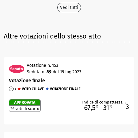
Vedi tutti
Altre votazioni dello stesso atto
Votazione n. 153
Senato
Seduta n.
89
del 19 lug 2023
Votazione finale
VOTO CHIAVE
VOTAZIONE FINALE
Indice di compattezza
APPROVATA
3
R
67,5
31
%
%
26 voti di scarto
M
O