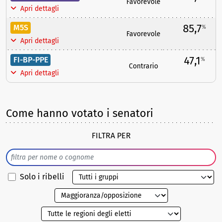
Favorevole
Apri dettagli
85,7
M5S
%
Favorevole
Apri dettagli
47,1
FI-BP-PPE
%
Contrario
Apri dettagli
Come hanno votato i senatori
FILTRA PER
Solo i ribelli