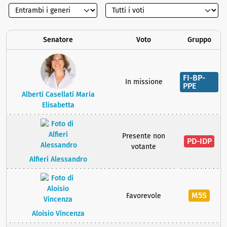
Senatore
Voto
Gruppo
FI-BP-
In missione
PPE
Alberti Casellati Maria
Elisabetta
Presente non
PD-IDP
votante
Alfieri Alessandro
M5S
Favorevole
Aloisio Vincenza