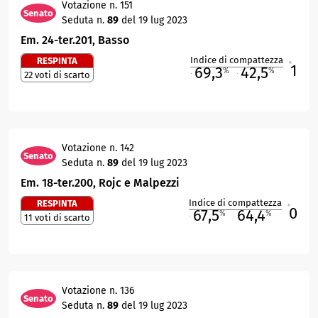
Votazione n. 151
Senato
Seduta n.
89
del 19 lug 2023
Em. 24-ter.201, Basso
Indice di compattezza
RESPINTA
1
R
69,3
42,5
%
%
22 voti di scarto
M
O
Votazione n. 142
Senato
Seduta n.
89
del 19 lug 2023
Em. 18-ter.200, Rojc e Malpezzi
Indice di compattezza
RESPINTA
0
R
67,5
64,4
%
%
11 voti di scarto
M
O
Votazione n. 136
Senato
Seduta n.
89
del 19 lug 2023