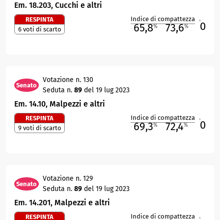
Em. 18.203, Cucchi e altri
Indice di compattezza
RESPINTA
0
R
65,8
73,6
%
%
6 voti di scarto
M
O
Votazione n. 130
Senato
Seduta n.
89
del 19 lug 2023
Em. 14.10, Malpezzi e altri
Indice di compattezza
RESPINTA
0
R
69,3
72,4
%
%
9 voti di scarto
M
O
Votazione n. 129
Senato
Seduta n.
89
del 19 lug 2023
Em. 14.201, Malpezzi e altri
Indice di compattezza
RESPINTA
R