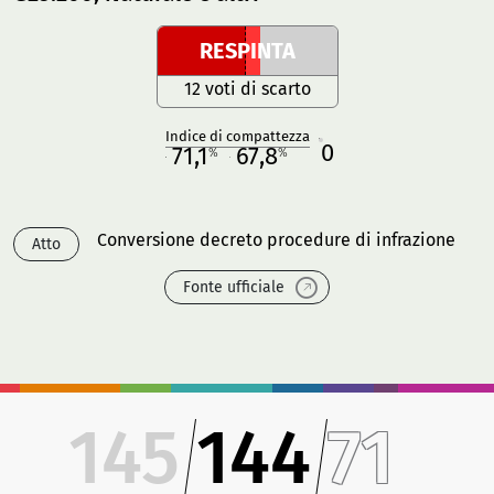
RESPINTA
12 voti di scarto
Indice di compattezza
0
R
71,1
67,8
%
%
M
O
Conversione decreto procedure di infrazione
Atto
Fonte ufficiale
145
144
71