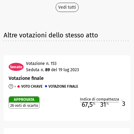
Vedi tutti
Altre votazioni dello stesso atto
Votazione n. 153
Senato
Seduta n.
89
del 19 lug 2023
Votazione finale
VOTO CHIAVE
VOTAZIONE FINALE
Indice di compattezza
APPROVATA
3
R
67,5
31
%
%
26 voti di scarto
M
O