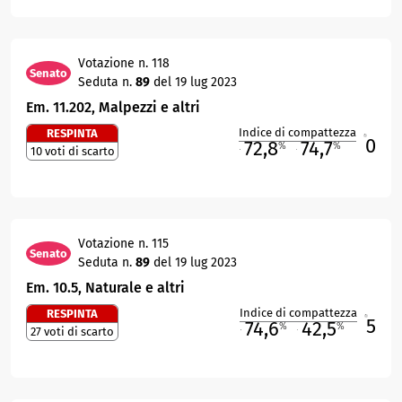
Votazione n. 118
Senato
Seduta n.
89
del 19 lug 2023
Em. 11.202, Malpezzi e altri
Indice di compattezza
RESPINTA
0
R
72,8
74,7
%
%
10 voti di scarto
M
O
Votazione n. 115
Senato
Seduta n.
89
del 19 lug 2023
Em. 10.5, Naturale e altri
Indice di compattezza
RESPINTA
5
R
74,6
42,5
%
%
27 voti di scarto
M
O