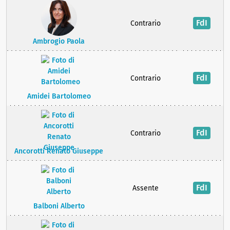
FdI
Contrario
Ambrogio Paola
FdI
Contrario
Amidei Bartolomeo
FdI
Contrario
Ancorotti Renato Giuseppe
FdI
Assente
Balboni Alberto