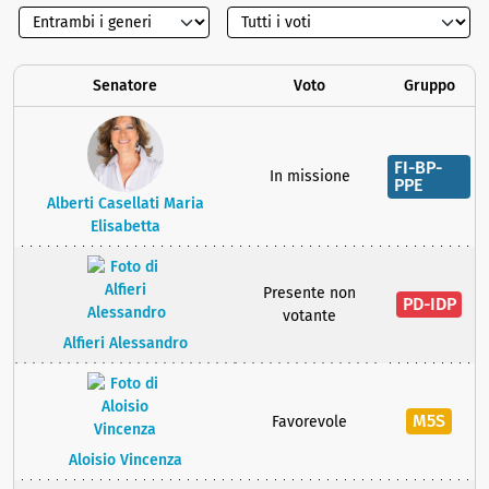
Senatore
Voto
Gruppo
FI-BP-
In missione
PPE
Alberti Casellati Maria
Elisabetta
Presente non
PD-IDP
votante
Alfieri Alessandro
M5S
Favorevole
Aloisio Vincenza