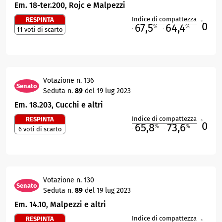
Em. 18-ter.200, Rojc e Malpezzi
Indice di compattezza
RESPINTA
0
R
67,5
64,4
%
%
11 voti di scarto
M
O
Votazione n. 136
Senato
Seduta n.
89
del 19 lug 2023
Em. 18.203, Cucchi e altri
Indice di compattezza
RESPINTA
0
R
65,8
73,6
%
%
6 voti di scarto
M
O
Votazione n. 130
Senato
Seduta n.
89
del 19 lug 2023
Em. 14.10, Malpezzi e altri
Indice di compattezza
RESPINTA
R