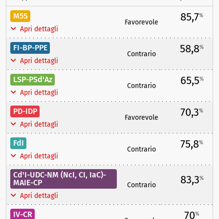
85,7
M5S
%
Favorevole
Apri dettagli
58,8
FI-BP-PPE
%
Contrario
Apri dettagli
65,5
LSP-PSd'Az
%
Contrario
Apri dettagli
70,3
PD-IDP
%
Favorevole
Apri dettagli
75,8
FdI
%
Contrario
Apri dettagli
Cd'I-UDC-NM (NcI, CI, IaC)-
83,3
%
MAIE-CP
Contrario
Apri dettagli
70
IV-CR
%