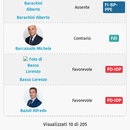
FI-BP-
Assente
PPE
Barachini Alberto
FdI
Contrario
Barcaiuolo Michele
PD-IDP
Favorevole
Basso Lorenzo
PD-IDP
Favorevole
Bazoli Alfredo
Visualizzati 10 di 205