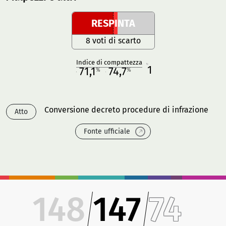
RESPINTA
8 voti di scarto
Indice di compattezza
1
R
71,1
74,7
%
%
M
O
Conversione decreto procedure di infrazione
Atto
Fonte ufficiale
148
147
74