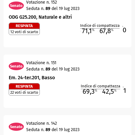
Votazione n. 152
Senato
Seduta n.
89
del 19 lug 2023
ODG G25.200, Naturale e altri
Indice di compattezza
RESPINTA
0
R
71,1
67,8
%
%
12 voti di scarto
M
O
Votazione n. 151
Senato
Seduta n.
89
del 19 lug 2023
Em. 24-ter.201, Basso
Indice di compattezza
RESPINTA
1
R
69,3
42,5
%
%
22 voti di scarto
M
O
Votazione n. 142
Senato
Seduta n.
89
del 19 lug 2023