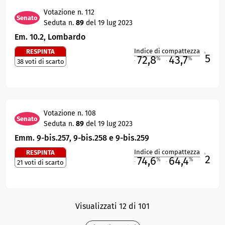
Votazione n. 112
Senato
Seduta n.
89
del 19 lug 2023
Em. 10.2, Lombardo
Indice di compattezza
RESPINTA
5
R
72,8
43,7
%
%
38 voti di scarto
M
O
Votazione n. 108
Senato
Seduta n.
89
del 19 lug 2023
Emm. 9-bis.257, 9-bis.258 e 9-bis.259
Indice di compattezza
RESPINTA
2
R
74,6
64,4
%
%
21 voti di scarto
M
O
Visualizzati 12 di 101