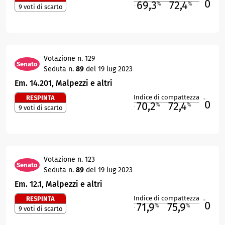
0
69,3
72,4
%
%
9 voti di scarto
M
O
Votazione n. 129
Senato
Seduta n.
89
del 19 lug 2023
Em. 14.201, Malpezzi e altri
Indice di compattezza
RESPINTA
0
R
70,2
72,4
%
%
9 voti di scarto
M
O
Votazione n. 123
Senato
Seduta n.
89
del 19 lug 2023
Em. 12.1, Malpezzi e altri
Indice di compattezza
RESPINTA
0
R
71,9
75,9
%
%
9 voti di scarto
M
O