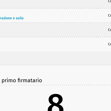
C
C
razione e asilo
C
C
e primo firmatario
8