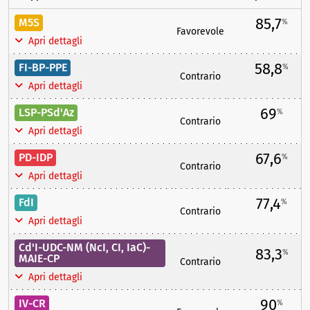
85,7
M5S
%
Favorevole
Apri dettagli
58,8
FI-BP-PPE
%
Contrario
Apri dettagli
69
LSP-PSd'Az
%
Contrario
Apri dettagli
67,6
PD-IDP
%
Contrario
Apri dettagli
77,4
FdI
%
Contrario
Apri dettagli
Cd'I-UDC-NM (NcI, CI, IaC)-
83,3
%
MAIE-CP
Contrario
Apri dettagli
90
IV-CR
%