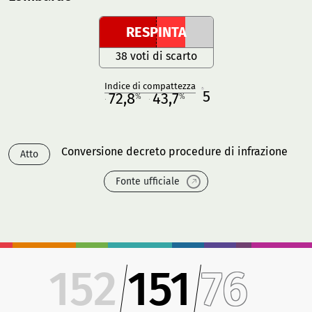
RESPINTA
38 voti di scarto
Indice di compattezza
5
R
72,8
43,7
%
%
M
O
Conversione decreto procedure di infrazione
Atto
Fonte ufficiale
152
151
76