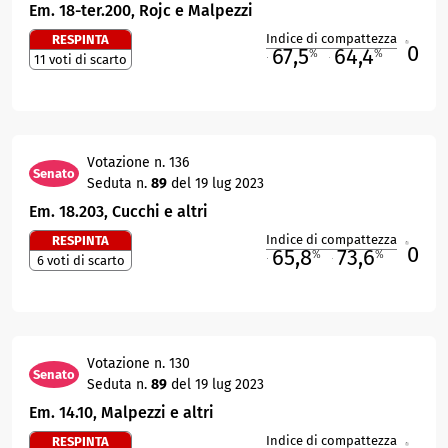
Em. 18-ter.200, Rojc e Malpezzi
Indice di compattezza
RESPINTA
0
R
67,5
64,4
%
%
11 voti di scarto
M
O
Votazione n. 136
Senato
Seduta n.
89
del 19 lug 2023
Em. 18.203, Cucchi e altri
Indice di compattezza
RESPINTA
0
R
65,8
73,6
%
%
6 voti di scarto
M
O
Votazione n. 130
Senato
Seduta n.
89
del 19 lug 2023
Em. 14.10, Malpezzi e altri
Indice di compattezza
RESPINTA
R