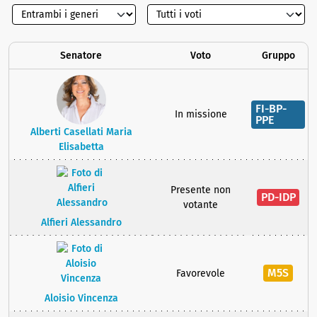
Senatore
Voto
Gruppo
FI-BP-
In missione
PPE
Alberti Casellati Maria
Elisabetta
Presente non
PD-IDP
votante
Alfieri Alessandro
M5S
Favorevole
Aloisio Vincenza