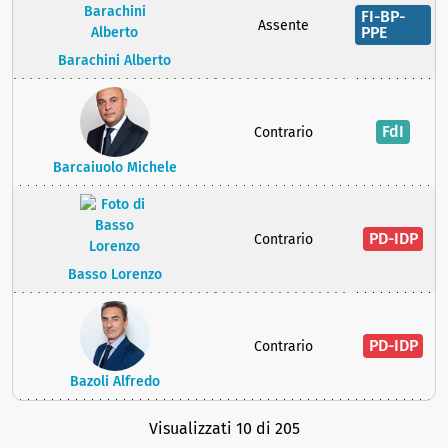
FI-BP-
Assente
PPE
Barachini Alberto
FdI
Contrario
Barcaiuolo Michele
PD-IDP
Contrario
Basso Lorenzo
PD-IDP
Contrario
Bazoli Alfredo
Visualizzati 10 di 205