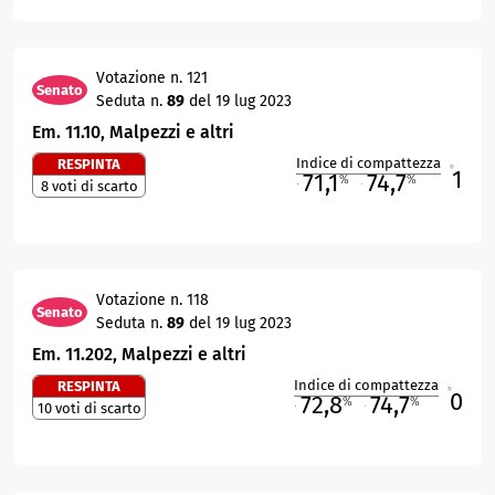
Votazione n. 121
Senato
Seduta n.
89
del 19 lug 2023
Em. 11.10, Malpezzi e altri
Indice di compattezza
RESPINTA
1
R
71,1
74,7
%
%
8 voti di scarto
M
O
Votazione n. 118
Senato
Seduta n.
89
del 19 lug 2023
Em. 11.202, Malpezzi e altri
Indice di compattezza
RESPINTA
0
R
72,8
74,7
%
%
10 voti di scarto
M
O