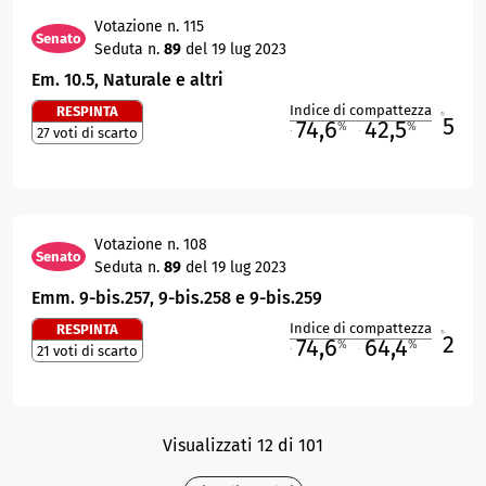
Votazione n. 115
Senato
Seduta n.
89
del 19 lug 2023
Em. 10.5, Naturale e altri
Indice di compattezza
RESPINTA
5
R
74,6
42,5
%
%
27 voti di scarto
M
O
Votazione n. 108
Senato
Seduta n.
89
del 19 lug 2023
Emm. 9-bis.257, 9-bis.258 e 9-bis.259
Indice di compattezza
RESPINTA
2
R
74,6
64,4
%
%
21 voti di scarto
M
O
Visualizzati 12 di 101