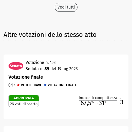
Vedi tutti
Altre votazioni dello stesso atto
Votazione n. 153
Senato
Seduta n.
89
del 19 lug 2023
Votazione finale
VOTO CHIAVE
VOTAZIONE FINALE
Indice di compattezza
APPROVATA
3
R
67,5
31
%
%
26 voti di scarto
M
O