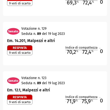
0
69,3
72,4
%
%
9 voti di scarto
M
O
Votazione n. 129
Senato
Seduta n.
89
del 19 lug 2023
Em. 14.201, Malpezzi e altri
Indice di compattezza
RESPINTA
0
R
70,2
72,4
%
%
9 voti di scarto
M
O
Votazione n. 123
Senato
Seduta n.
89
del 19 lug 2023
Em. 12.1, Malpezzi e altri
Indice di compattezza
RESPINTA
0
R
71,9
75,9
%
%
9 voti di scarto
M
O