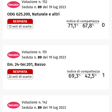
Votazione n. 152
Senato
Seduta n.
89
del 19 lug 2023
ODG G25.200, Naturale e altri
Indice di compattezza
RESPINTA
0
R
71,1
67,8
%
%
12 voti di scarto
M
O
Votazione n. 151
Senato
Seduta n.
89
del 19 lug 2023
Em. 24-ter.201, Basso
Indice di compattezza
RESPINTA
1
R
69,3
42,5
%
%
22 voti di scarto
M
O
Votazione n. 142
Senato
Seduta n.
89
del 19 lug 2023