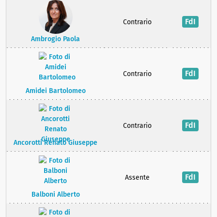
FdI
Contrario
Ambrogio Paola
FdI
Contrario
Amidei Bartolomeo
FdI
Contrario
Ancorotti Renato Giuseppe
FdI
Assente
Balboni Alberto