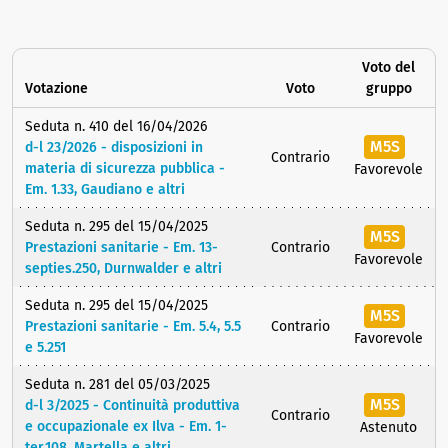
Voto del
Votazione
Voto
gruppo
Seduta n. 410 del 16/04/2026
M5S
d-l 23/2026 - disposizioni in
Contrario
materia di sicurezza pubblica -
Favorevole
Em. 1.33, Gaudiano e altri
Seduta n. 295 del 15/04/2025
M5S
Prestazioni sanitarie - Em. 13-
Contrario
Favorevole
septies.250, Durnwalder e altri
Seduta n. 295 del 15/04/2025
M5S
Prestazioni sanitarie - Em. 5.4, 5.5
Contrario
Favorevole
e 5.251
Seduta n. 281 del 05/03/2025
M5S
d-l 3/2025 - Continuità produttiva
Contrario
e occupazionale ex Ilva - Em. 1-
Astenuto
ter.108, Martella e altri