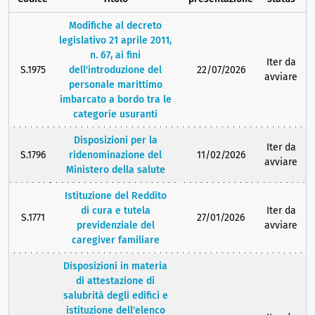
Modifiche al decreto
legislativo 21 aprile 2011,
n. 67, ai fini
Iter da
S.1975
dell'introduzione del
22/07/2026
avviare
personale marittimo
imbarcato a bordo tra le
categorie usuranti
Disposizioni per la
Iter da
S.1796
ridenominazione del
11/02/2026
avviare
Ministero della salute
Istituzione del Reddito
di cura e tutela
Iter da
S.1771
27/01/2026
previdenziale del
avviare
caregiver familiare
Disposizioni in materia
di attestazione di
salubrità degli edifici e
istituzione dell'elenco