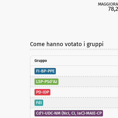
MAGGIORA
78,
Come hanno votato i gruppi
Gruppo
FI-BP-PPE
LSP-PSd'Az
PD-IDP
FdI
Cd'I-UDC-NM (NcI, CI, IaC)-MAIE-CP