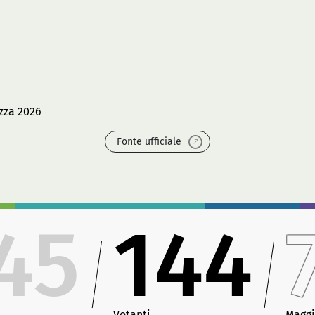
zza 2026
Fonte ufficiale
45
144
Votanti
Maggi