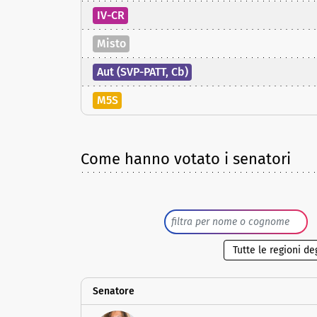
IV-CR
Misto
Aut (SVP-PATT, Cb)
M5S
Come hanno votato i senatori
Senatore