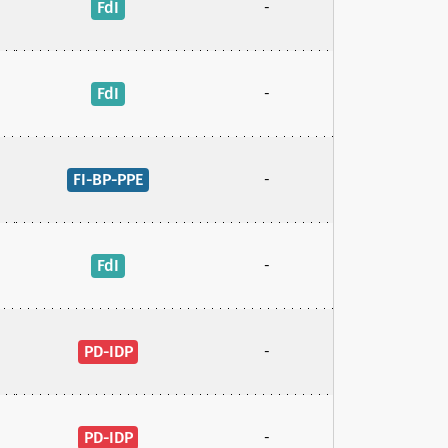
FdI
-
FdI
-
FI-BP-PPE
-
FdI
-
PD-IDP
-
PD-IDP
-