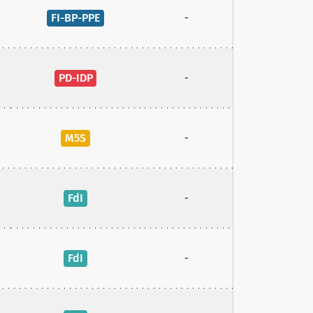
FI-BP-PPE
-
PD-IDP
-
M5S
-
FdI
-
FdI
-