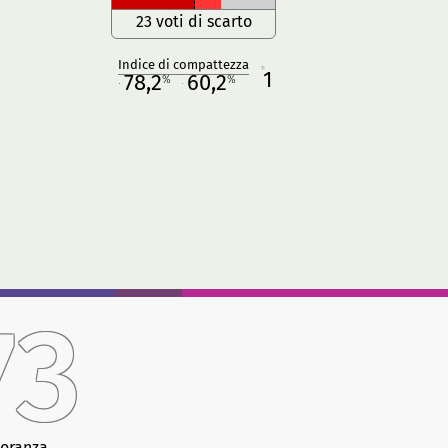
23 voti di scarto
Indice di compattezza
1
R
78,2
60,2
%
%
M
O
73
oranza