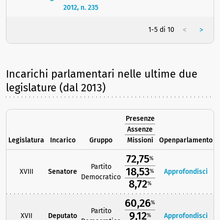
2012, n. 235
<
>
1-5 di 10
Incarichi parlamentari nelle ultime due
legislature (dal 2013)
Presenze
Assenze
Legislatura
Incarico
Gruppo
Missioni
Openparlamento
72,75
%
Partito
18,53
XVIII
Senatore
Approfondisci
%
Democratico
8,72
%
60,26
%
Partito
9,12
XVII
Deputato
Approfondisci
%