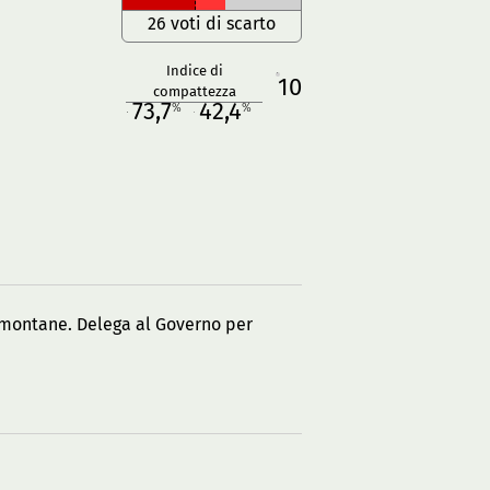
26 voti di scarto
Indice di
10
R
compattezza
73,7
42,4
%
%
M
O
e montane. Delega al Governo per