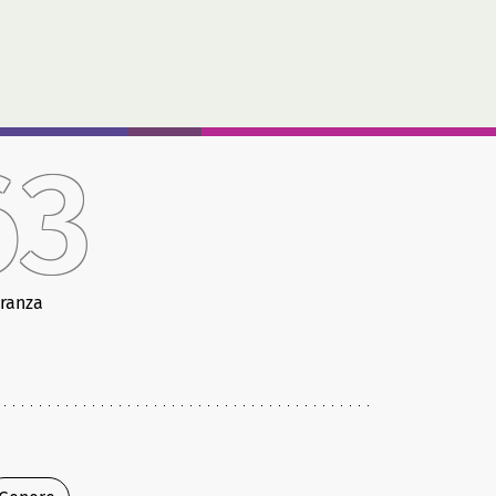
63
ranza