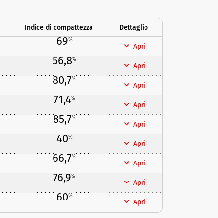
Indice di compattezza
Dettaglio
69
%
Apri
56,8
%
Apri
80,7
%
Apri
71,4
%
Apri
85,7
%
Apri
40
%
Apri
66,7
%
Apri
76,9
%
Apri
60
%
Apri