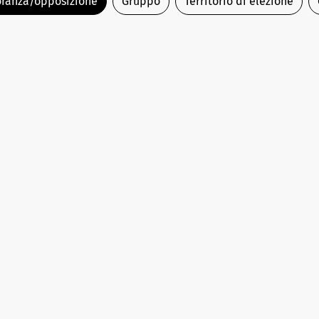
ranza/opposizione
Gruppo
Territorio di elezione