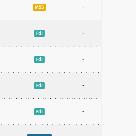
M5S
-
FdI
-
FdI
-
FdI
-
FdI
-