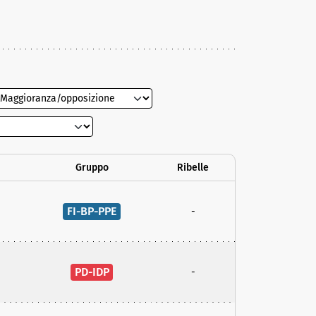
Gruppo
Ribelle
FI-BP-PPE
-
PD-IDP
-