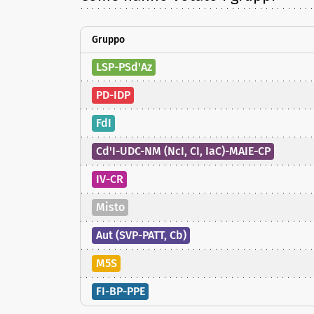
Gruppo
LSP-PSd'Az
PD-IDP
FdI
Cd'I-UDC-NM (NcI, CI, IaC)-MAIE-CP
IV-CR
Misto
Aut (SVP-PATT, Cb)
M5S
FI-BP-PPE