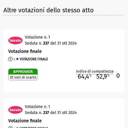
Altre votazioni dello stesso atto
Votazione n. 1
Senato
Seduta n.
237
del 31 ott 2024
Votazione finale
VOTAZIONE FINALE
Indice di compattezza
APPROVATA
0
R
64,4
52,9
%
%
35 voti di scarto
M
O
Votazione n. 1
Senato
Seduta n.
237
del 31 ott 2024
Votazione finale