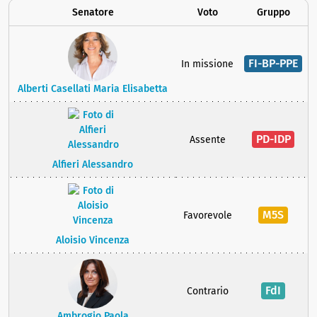
Senatore
Voto
Gruppo
FI-BP-PPE
In missione
Alberti Casellati Maria Elisabetta
PD-IDP
Assente
Alfieri Alessandro
M5S
Favorevole
Aloisio Vincenza
FdI
Contrario
Ambrogio Paola