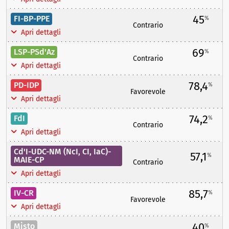
45
FI-BP-PPE
%
Contrario
Apri dettagli
69
LSP-PSd'Az
%
Contrario
Apri dettagli
78,4
PD-IDP
%
Favorevole
Apri dettagli
74,2
FdI
%
Contrario
Apri dettagli
Cd'I-UDC-NM (NcI, CI, IaC)-
57,1
%
MAIE-CP
Contrario
Apri dettagli
85,7
IV-CR
%
Favorevole
Apri dettagli
40
Misto
%