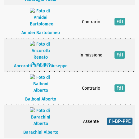
FdI
Contrario
Amidei Bartolomeo
FdI
In missione
Ancorotti Renato Giuseppe
FdI
Contrario
Balboni Alberto
FI-BP-PPE
Assente
Barachini Alberto