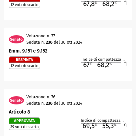
1
67,8
68,2
%
%
12 voti di scarto
M
O
Votazione n. 77
Senato
Seduta n.
236
del 30 ott 2024
Emm. 9.151 e 9.152
Indice di compattezza
RESPINTA
1
R
67
68,2
%
%
12 voti di scarto
M
O
Votazione n. 76
Senato
Seduta n.
236
del 30 ott 2024
Articolo 8
Indice di compattezza
APPROVATA
4
R
69,5
55,3
%
%
39 voti di scarto
M
O