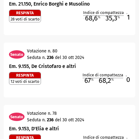
Em. 21.150, Enrico Borghi e Musolino
Indice di compattezza
RESPINTA
1
R
68,6
35,3
%
%
28 voti di scarto
M
O
Votazione n. 80
Senato
Seduta n.
236
del 30 ott 2024
Em. 9.155, De Cristofaro e altri
Indice di compattezza
RESPINTA
0
R
67
68,2
%
%
12 voti di scarto
M
O
Votazione n. 78
Senato
Seduta n.
236
del 30 ott 2024
Em. 9.153, D'Elia e altri
Indice di compattezza
RESPINTA
R