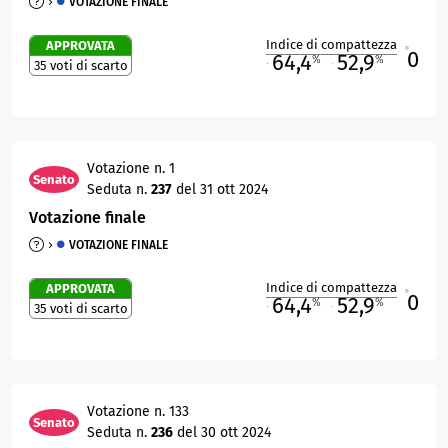
VOTAZIONE FINALE
Indice di compattezza
APPROVATA
0
R
64,4
52,9
%
%
35 voti di scarto
M
O
Votazione n. 1
Senato
Seduta n.
237
del 31 ott 2024
Votazione finale
VOTAZIONE FINALE
Indice di compattezza
APPROVATA
0
R
64,4
52,9
%
%
35 voti di scarto
M
O
Votazione n. 133
Senato
Seduta n.
236
del 30 ott 2024