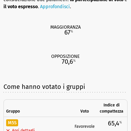
il voto espresso
.
Approfondisci
.
MAGGIORANZA
67
%
OPPOSIZIONE
70,6
%
Come hanno votato i gruppi
Indice di
Gruppo
Voto
compattezza
65,4
M5S
%
Favorevole
Apri dettagli