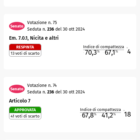
Votazione n. 75
Senato
Seduta n.
236
del 30 ott 2024
Em. 7.0.1, Nicita e altri
Indice di compattezza
RESPINTA
4
R
70,3
67,1
%
%
13 voti di scarto
M
O
Votazione n. 74
Senato
Seduta n.
236
del 30 ott 2024
Articolo 7
Indice di compattezza
APPROVATA
18
R
67,8
41,2
%
%
41 voti di scarto
M
O