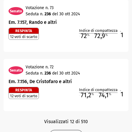
Votazione n. 73
Senato
Seduta n.
236
del 30 ott 2024
Em. 7.157, Rando e altri
Indice di compattezza
RESPINTA
1
R
72
72,9
%
%
12 voti di scarto
M
O
Votazione n. 72
Senato
Seduta n.
236
del 30 ott 2024
Em. 7.156, De Cristofaro e altri
Indice di compattezza
RESPINTA
1
R
71,2
74,1
%
%
12 voti di scarto
M
O
Visualizzati 12 di 510