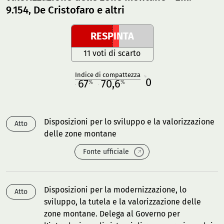
9.154, De Cristofaro e altri
RESPINTA
11 voti di scarto
Indice di compattezza
0
R
67
70,6
%
%
M
O
Disposizioni per lo sviluppo e la valorizzazione
Atto
delle zone montane
Fonte ufficiale
Disposizioni per la modernizzazione, lo
Atto
sviluppo, la tutela e la valorizzazione delle
zone montane. Delega al Governo per