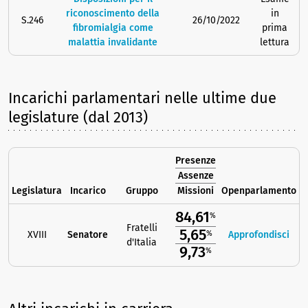
riconoscimento della
in
S.246
26/10/2022
fibromialgia come
prima
malattia invalidante
lettura
Incarichi parlamentari nelle ultime due
legislature (dal 2013)
Presenze
Assenze
Legislatura
Incarico
Gruppo
Missioni
Openparlamento
84,61
%
Fratelli
5,65
XVIII
Senatore
Approfondisci
%
d'Italia
9,73
%