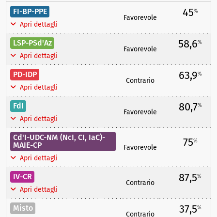
45
FI-BP-PPE
%
Favorevole
Apri dettagli
58,6
LSP-PSd'Az
%
Favorevole
Apri dettagli
63,9
PD-IDP
%
Contrario
Apri dettagli
80,7
FdI
%
Favorevole
Apri dettagli
Cd'I-UDC-NM (NcI, CI, IaC)-
75
%
MAIE-CP
Favorevole
Apri dettagli
87,5
IV-CR
%
Contrario
Apri dettagli
37,5
Misto
%
Contrario