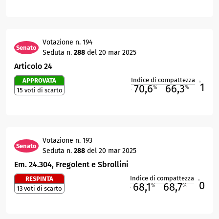
Votazione n. 194
Senato
Seduta n.
288
del 20 mar 2025
Articolo 24
Indice di compattezza
APPROVATA
1
R
70,6
66,3
%
%
15 voti di scarto
M
O
Votazione n. 193
Senato
Seduta n.
288
del 20 mar 2025
Em. 24.304, Fregolent e Sbrollini
Indice di compattezza
RESPINTA
0
R
68,1
68,7
%
%
13 voti di scarto
M
O