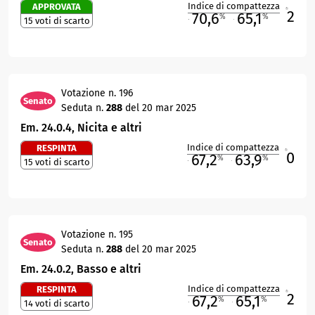
Indice di compattezza
APPROVATA
2
R
70,6
65,1
%
%
15 voti di scarto
M
O
Votazione n. 196
Senato
Seduta n.
288
del 20 mar 2025
Em. 24.0.4, Nicita e altri
Indice di compattezza
RESPINTA
0
R
67,2
63,9
%
%
15 voti di scarto
M
O
Votazione n. 195
Senato
Seduta n.
288
del 20 mar 2025
Em. 24.0.2, Basso e altri
Indice di compattezza
RESPINTA
2
R
67,2
65,1
%
%
14 voti di scarto
M
O