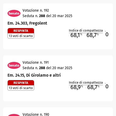
Votazione n. 192
Senato
Seduta n.
288
del 20 mar 2025
Em. 24.303, Fregolent
Indice di compattezza
RESPINTA
0
R
68,1
68,7
%
%
13 voti di scarto
M
O
Votazione n. 191
Senato
Seduta n.
288
del 20 mar 2025
Em. 24.15, Di Girolamo e altri
Indice di compattezza
RESPINTA
0
R
68,9
68,7
%
%
13 voti di scarto
M
O
Votazione n. 190