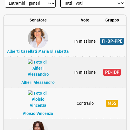
Senatore
Voto
Gruppo
FI-BP-PPE
In missione
Alberti Casellati Maria Elisabetta
PD-IDP
In missione
Alfieri Alessandro
M5S
Contrario
Aloisio Vincenza