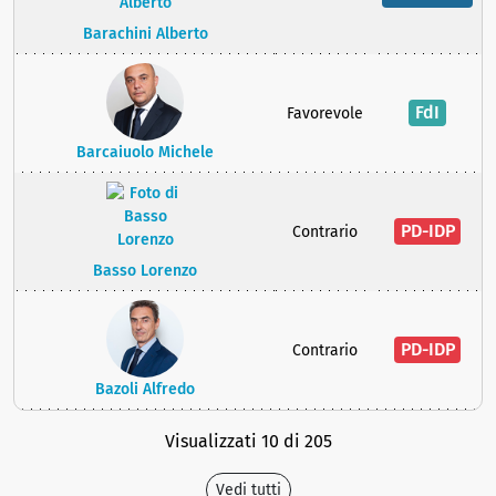
Barachini Alberto
FdI
Favorevole
Barcaiuolo Michele
PD-IDP
Contrario
Basso Lorenzo
PD-IDP
Contrario
Bazoli Alfredo
Visualizzati 10 di 205
Vedi tutti