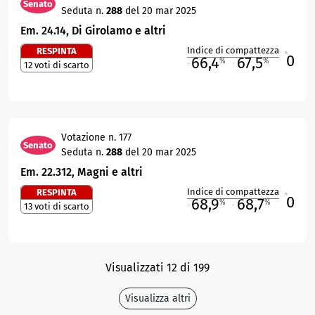
Senato
Seduta n.
288
del 20 mar 2025
Em. 24.14, Di Girolamo e altri
Indice di compattezza
RESPINTA
0
R
66,4
67,5
%
%
12 voti di scarto
M
O
Votazione n. 177
Senato
Seduta n.
288
del 20 mar 2025
Em. 22.312, Magni e altri
Indice di compattezza
RESPINTA
0
R
68,9
68,7
%
%
13 voti di scarto
M
O
Visualizzati 12 di 199
Visualizza altri