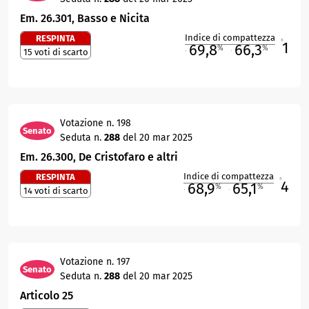
Em. 26.301, Basso e Nicita
Indice di compattezza
RESPINTA
1
R
69,8
66,3
%
%
15 voti di scarto
M
O
Votazione n. 198
Senato
Seduta n.
288
del 20 mar 2025
Em. 26.300, De Cristofaro e altri
Indice di compattezza
RESPINTA
4
R
68,9
65,1
%
%
14 voti di scarto
M
O
Votazione n. 197
Senato
Seduta n.
288
del 20 mar 2025
Articolo 25