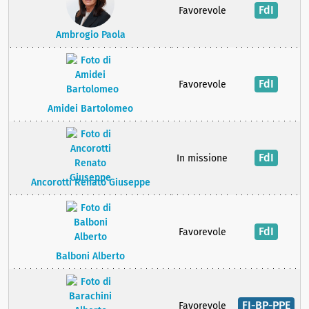
FdI
Favorevole
Ambrogio Paola
FdI
Favorevole
Amidei Bartolomeo
FdI
In missione
Ancorotti Renato Giuseppe
FdI
Favorevole
Balboni Alberto
FI-BP-PPE
Favorevole