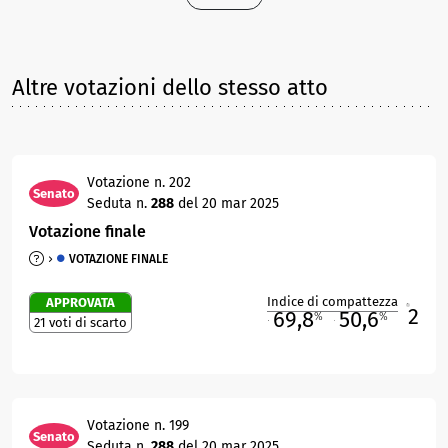
Altre votazioni dello stesso atto
Votazione n. 202
Senato
Seduta n.
288
del 20 mar 2025
Votazione finale
VOTAZIONE FINALE
Indice di compattezza
APPROVATA
2
R
69,8
50,6
%
%
21 voti di scarto
M
O
Votazione n. 199
Senato
Seduta n.
288
del 20 mar 2025