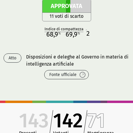
APPROVATA
11 voti di scarto
Indice di compattezza
2
R
68,9
69,9
%
%
M
O
Disposizioni e deleghe al Governo in materia di
Atto
intelligenza artificiale
Fonte ufficiale
143
142
71