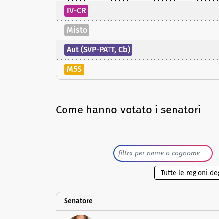
IV-CR
Misto
Aut (SVP-PATT, Cb)
M5S
Come hanno votato i senatori
Senatore