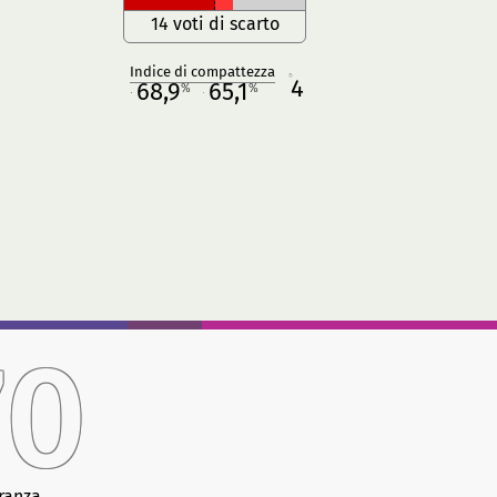
14 voti di scarto
Indice di compattezza
4
R
68,9
65,1
%
%
M
O
70
ranza