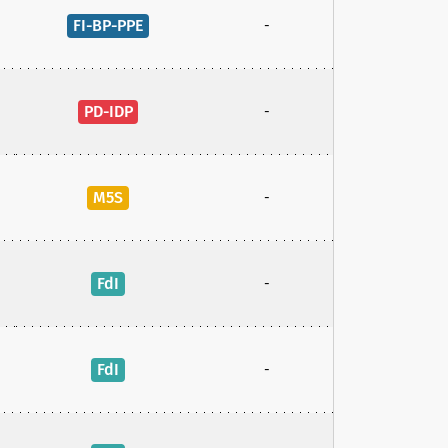
FI-BP-PPE
-
PD-IDP
-
M5S
-
FdI
-
FdI
-