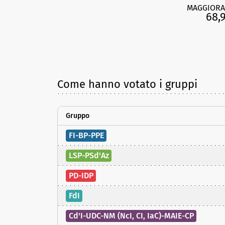
MAGGIORA
68,
Come hanno votato i gruppi
Gruppo
FI-BP-PPE
LSP-PSd'Az
PD-IDP
FdI
Cd'I-UDC-NM (NcI, CI, IaC)-MAIE-CP