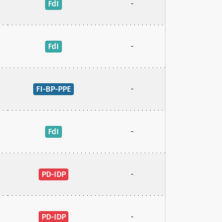
FdI
-
FdI
-
FI-BP-PPE
-
FdI
-
PD-IDP
-
PD-IDP
-