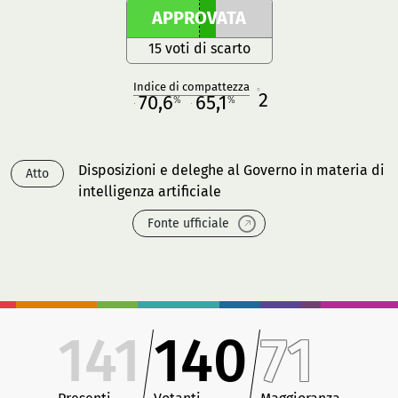
APPROVATA
15 voti di scarto
Indice di compattezza
2
R
70,6
65,1
%
%
M
O
Disposizioni e deleghe al Governo in materia di
Atto
intelligenza artificiale
Fonte ufficiale
141
140
71