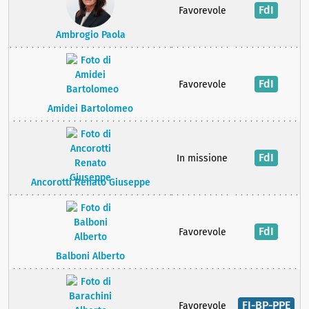
FdI
Favorevole
Ambrogio Paola
FdI
Favorevole
Amidei Bartolomeo
FdI
In missione
Ancorotti Renato Giuseppe
FdI
Favorevole
Balboni Alberto
FI-BP-PPE
Favorevole