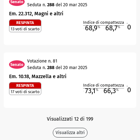
Senato
Seduta n.
288
del 20 mar 2025
Em. 22.312, Magni e altri
Indice di compattezza
RESPINTA
0
R
68,9
68,7
%
%
13 voti di scarto
M
O
Votazione n. 81
Senato
Seduta n.
288
del 20 mar 2025
Em. 10.18, Mazzella e altri
Indice di compattezza
RESPINTA
0
R
73,1
66,3
%
%
17 voti di scarto
M
O
Visualizzati 12 di 199
Visualizza altri