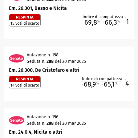
Em. 26.301, Basso e Nicita
Indice di compattezza
RESPINTA
1
R
69,8
66,3
%
%
15 voti di scarto
M
O
Votazione n. 198
Senato
Seduta n.
288
del 20 mar 2025
Em. 26.300, De Cristofaro e altri
Indice di compattezza
RESPINTA
4
R
68,9
65,1
%
%
14 voti di scarto
M
O
Votazione n. 196
Senato
Seduta n.
288
del 20 mar 2025
Em. 24.0.4, Nicita e altri