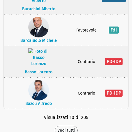
Barachini Alberto
FdI
Favorevole
Barcaiuolo Michele
PD-IDP
Contrario
Basso Lorenzo
PD-IDP
Contrario
Bazoli Alfredo
Visualizzati 10 di 205
Vedi tutti