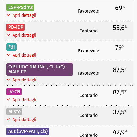
69
LSP-PSd'Az
%
Favorevole
Apri dettagli
55,6
PD-IDP
%
Contrario
Apri dettagli
79
FdI
%
Favorevole
Apri dettagli
Cd'I-UDC-NM (NcI, CI, IaC)-
87,5
%
MAIE-CP
Favorevole
Apri dettagli
87,5
IV-CR
%
Contrario
Apri dettagli
37,5
Misto
%
Contrario
Apri dettagli
42,9
Aut (SVP-PATT, Cb)
%
Contrario