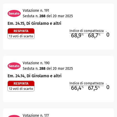
Votazione n. 191
Senato
Seduta n.
288
del 20 mar 2025
Em. 24.15, Di Girolamo e altri
Indice di compattezza
RESPINTA
0
R
68,9
68,7
%
%
13 voti di scarto
M
O
Votazione n. 190
Senato
Seduta n.
288
del 20 mar 2025
Em. 24.14, Di Girolamo e altri
Indice di compattezza
RESPINTA
0
R
66,4
67,5
%
%
12 voti di scarto
M
O
Votazione n. 177