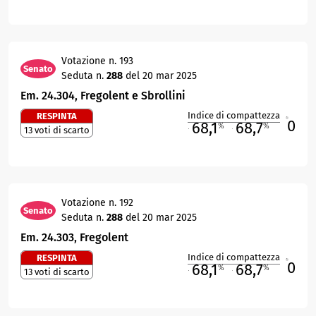
Votazione n. 193
Senato
Seduta n.
288
del 20 mar 2025
Em. 24.304, Fregolent e Sbrollini
Indice di compattezza
RESPINTA
0
R
68,1
68,7
%
%
13 voti di scarto
M
O
Votazione n. 192
Senato
Seduta n.
288
del 20 mar 2025
Em. 24.303, Fregolent
Indice di compattezza
RESPINTA
0
R
68,1
68,7
%
%
13 voti di scarto
M
O