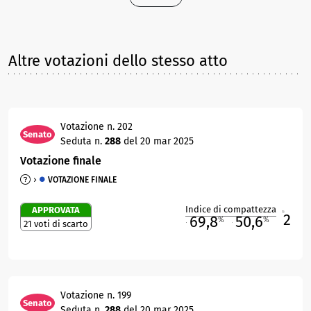
Altre votazioni dello stesso atto
Votazione n. 202
Senato
Seduta n.
288
del 20 mar 2025
Votazione finale
VOTAZIONE FINALE
Indice di compattezza
APPROVATA
2
R
69,8
50,6
%
%
21 voti di scarto
M
O
Votazione n. 199
Senato
Seduta n.
288
del 20 mar 2025