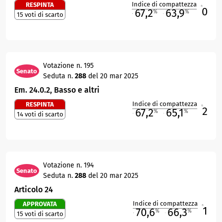
Indice di compattezza
RESPINTA
0
R
67,2
63,9
%
%
15 voti di scarto
M
O
Votazione n. 195
Senato
Seduta n.
288
del 20 mar 2025
Em. 24.0.2, Basso e altri
Indice di compattezza
RESPINTA
2
R
67,2
65,1
%
%
14 voti di scarto
M
O
Votazione n. 194
Senato
Seduta n.
288
del 20 mar 2025
Articolo 24
Indice di compattezza
APPROVATA
1
R
70,6
66,3
%
%
15 voti di scarto
M
O