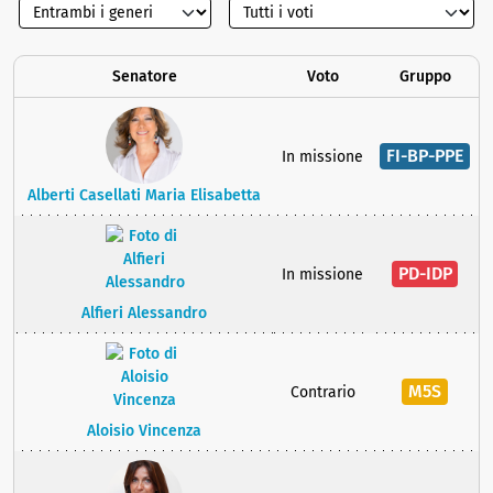
Senatore
Voto
Gruppo
FI-BP-PPE
In missione
Alberti Casellati Maria Elisabetta
PD-IDP
In missione
Alfieri Alessandro
M5S
Contrario
Aloisio Vincenza