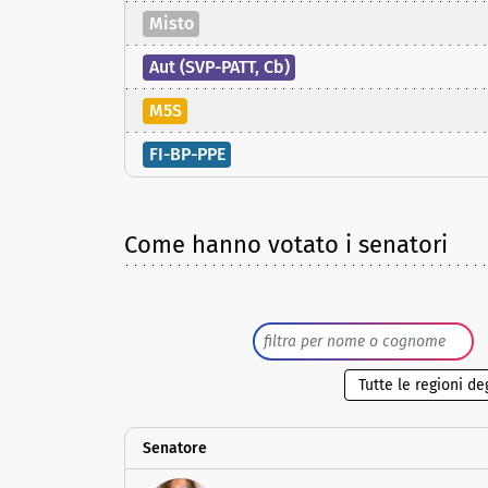
Misto
Aut (SVP-PATT, Cb)
M5S
FI-BP-PPE
Come hanno votato i senatori
Senatore