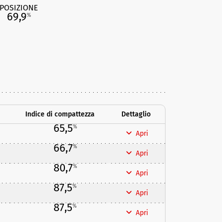
POSIZIONE
69,9
%
Indice di compattezza
Dettaglio
65,5
%
Apri
66,7
%
Apri
80,7
%
Apri
87,5
%
Apri
87,5
%
Apri