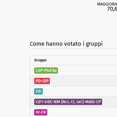
MAGGIORA
70,
Come hanno votato i gruppi
Gruppo
LSP-PSd'Az
PD-IDP
FdI
Cd'I-UDC-NM (NcI, CI, IaC)-MAIE-CP
IV-CR