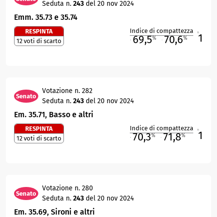
Seduta n.
243
del 20 nov 2024
Emm. 35.73 e 35.74
Indice di compattezza
RESPINTA
1
R
69,5
70,6
%
%
12 voti di scarto
M
O
Votazione n. 282
Senato
Seduta n.
243
del 20 nov 2024
Em. 35.71, Basso e altri
Indice di compattezza
RESPINTA
1
R
70,3
71,8
%
%
12 voti di scarto
M
O
Votazione n. 280
Senato
Seduta n.
243
del 20 nov 2024
Em. 35.69, Sironi e altri