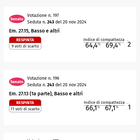
Votazione n. 197
Senato
Seduta n.
243
del 20 nov 2024
Em. 27.15, Basso e altri
Indice di compattezza
RESPINTA
2
R
64,4
69,4
%
%
9 voti di scarto
M
O
Votazione n. 196
Senato
Seduta n.
243
del 20 nov 2024
Em. 27.13 (1a parte), Basso e altri
Indice di compattezza
RESPINTA
1
R
66,1
67,1
%
%
11 voti di scarto
M
O