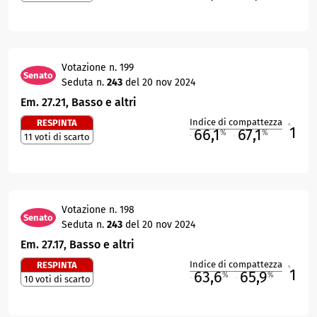
Votazione n. 199
Senato
Seduta n.
243
del 20 nov 2024
Em. 27.21, Basso e altri
Indice di compattezza
RESPINTA
1
R
66,1
67,1
%
%
11 voti di scarto
M
O
Votazione n. 198
Senato
Seduta n.
243
del 20 nov 2024
Em. 27.17, Basso e altri
Indice di compattezza
RESPINTA
1
R
63,6
65,9
%
%
10 voti di scarto
M
O