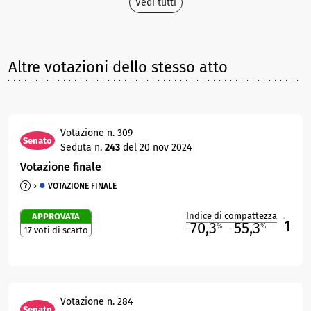
Vedi tutti
Altre votazioni dello stesso atto
Votazione n. 309
Senato
Seduta n.
243
del 20 nov 2024
Votazione finale
VOTAZIONE FINALE
Indice di compattezza
APPROVATA
1
R
70,3
55,3
%
%
17 voti di scarto
M
O
Votazione n. 284
Senato