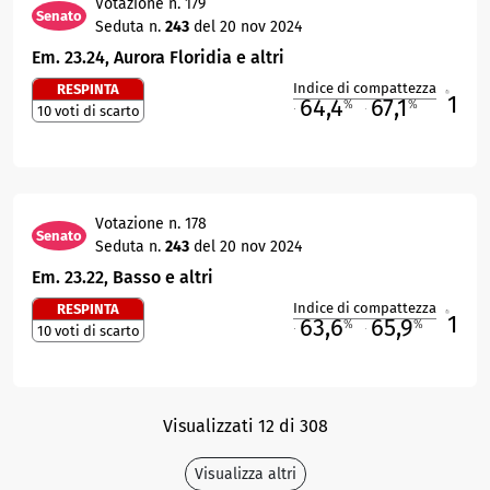
Votazione n. 179
Senato
Seduta n.
243
del 20 nov 2024
Em. 23.24, Aurora Floridia e altri
Indice di compattezza
RESPINTA
1
R
64,4
67,1
%
%
10 voti di scarto
M
O
Votazione n. 178
Senato
Seduta n.
243
del 20 nov 2024
Em. 23.22, Basso e altri
Indice di compattezza
RESPINTA
1
R
63,6
65,9
%
%
10 voti di scarto
M
O
Visualizzati 12 di 308
Visualizza altri