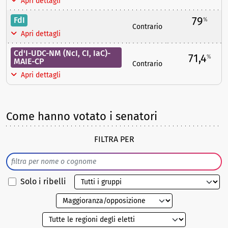
Apri dettagli
79
FdI
%
Contrario
Apri dettagli
Cd'I-UDC-NM (NcI, CI, IaC)-
71,4
%
MAIE-CP
Contrario
Apri dettagli
Come hanno votato i senatori
FILTRA PER
Solo i ribelli