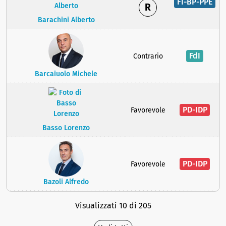
FI-BP-PPE
R
Barachini Alberto
FdI
Contrario
Barcaiuolo Michele
PD-IDP
Favorevole
Basso Lorenzo
PD-IDP
Favorevole
Bazoli Alfredo
Visualizzati 10 di 205