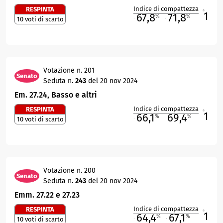
Indice di compattezza
RESPINTA
1
R
67,8
71,8
%
%
10 voti di scarto
M
O
Votazione n. 201
Senato
Seduta n.
243
del 20 nov 2024
Em. 27.24, Basso e altri
Indice di compattezza
RESPINTA
1
R
66,1
69,4
%
%
10 voti di scarto
M
O
Votazione n. 200
Senato
Seduta n.
243
del 20 nov 2024
Emm. 27.22 e 27.23
Indice di compattezza
RESPINTA
1
R
64,4
67,1
%
%
10 voti di scarto
M
O