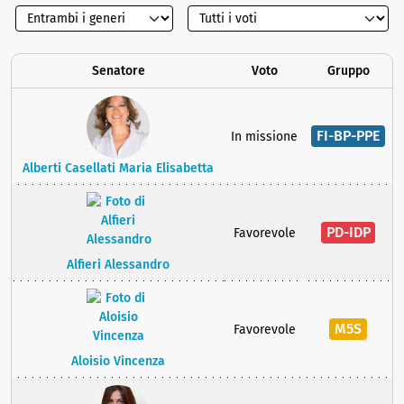
Senatore
Voto
Gruppo
FI-BP-PPE
In missione
Alberti Casellati Maria Elisabetta
PD-IDP
Favorevole
Alfieri Alessandro
M5S
Favorevole
Aloisio Vincenza