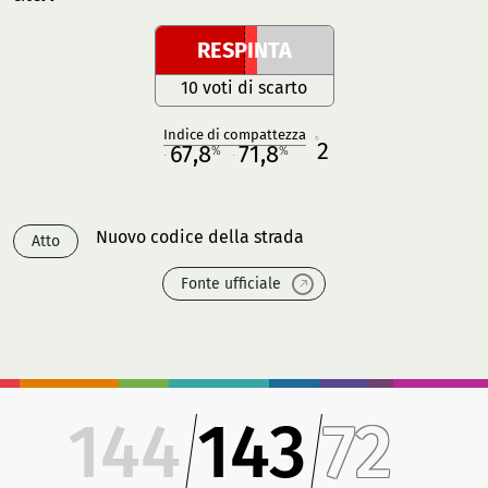
RESPINTA
10 voti di scarto
Indice di compattezza
2
R
67,8
71,8
%
%
M
O
Nuovo codice della strada
Atto
Fonte ufficiale
144
143
72