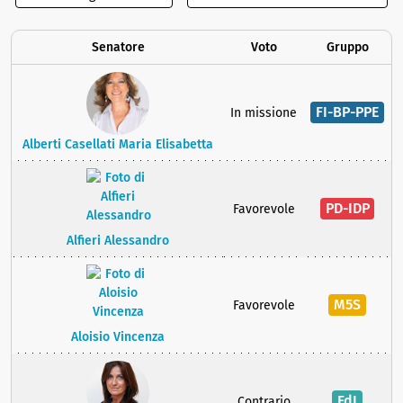
Senatore
Voto
Gruppo
FI-BP-PPE
In missione
Alberti Casellati Maria Elisabetta
PD-IDP
Favorevole
Alfieri Alessandro
M5S
Favorevole
Aloisio Vincenza
FdI
Contrario