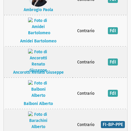
Ambrogio Paola
FdI
Contrario
Amidei Bartolomeo
FdI
Contrario
Ancorotti Renato Giuseppe
FdI
Contrario
Balboni Alberto
FI-BP-PPE
Contrario