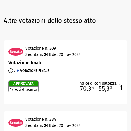
Altre votazioni dello stesso atto
Votazione n. 309
Senato
Seduta n.
243
del 20 nov 2024
Votazione finale
VOTAZIONE FINALE
Indice di compattezza
APPROVATA
1
R
70,3
55,3
%
%
17 voti di scarto
M
O
Votazione n. 284
Senato
Seduta n.
243
del 20 nov 2024