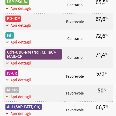
65,5
LSP-PSd'Az
%
Contrario
Apri dettagli
67,6
PD-IDP
%
Favorevole
Apri dettagli
72,6
FdI
%
Contrario
Apri dettagli
Cd'I-UDC-NM (NcI, CI, IaC)-
71,4
%
MAIE-CP
Contrario
Apri dettagli
57,1
IV-CR
%
Favorevole
Apri dettagli
50
Misto
%
Favorevole
Apri dettagli
66,7
Aut (SVP-PATT, Cb)
%
Favorevole
Apri dettagli