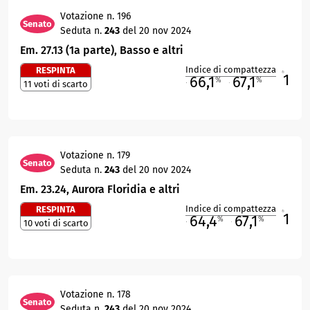
Votazione n. 196
Senato
Seduta n.
243
del 20 nov 2024
Em. 27.13 (1a parte), Basso e altri
Indice di compattezza
RESPINTA
1
R
66,1
67,1
%
%
11 voti di scarto
M
O
Votazione n. 179
Senato
Seduta n.
243
del 20 nov 2024
Em. 23.24, Aurora Floridia e altri
Indice di compattezza
RESPINTA
1
R
64,4
67,1
%
%
10 voti di scarto
M
O
Votazione n. 178
Senato
Seduta n.
243
del 20 nov 2024