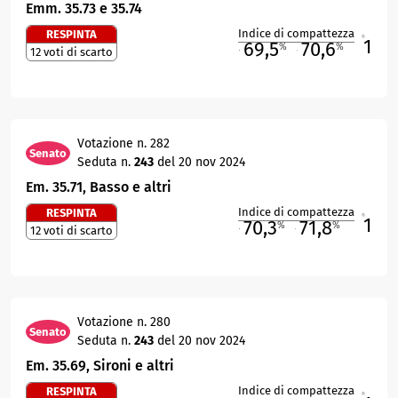
Emm. 35.73 e 35.74
Indice di compattezza
RESPINTA
1
R
69,5
70,6
%
%
12 voti di scarto
M
O
Votazione n. 282
Senato
Seduta n.
243
del 20 nov 2024
Em. 35.71, Basso e altri
Indice di compattezza
RESPINTA
1
R
70,3
71,8
%
%
12 voti di scarto
M
O
Votazione n. 280
Senato
Seduta n.
243
del 20 nov 2024
Em. 35.69, Sironi e altri
Indice di compattezza
RESPINTA
R