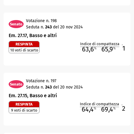
Votazione n. 198
Senato
Seduta n.
243
del 20 nov 2024
Em. 27.17, Basso e altri
Indice di compattezza
RESPINTA
1
R
63,6
65,9
%
%
10 voti di scarto
M
O
Votazione n. 197
Senato
Seduta n.
243
del 20 nov 2024
Em. 27.15, Basso e altri
Indice di compattezza
RESPINTA
2
R
64,4
69,4
%
%
9 voti di scarto
M
O