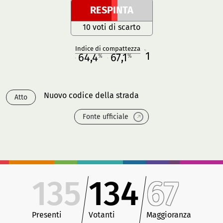
RESPINTA
10 voti di scarto
Indice di compattezza
1
R
64,4
67,1
%
%
M
O
Nuovo codice della strada
Atto
Fonte ufficiale
135
134
67
Presenti
Votanti
Maggioranza