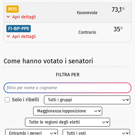
73,1
M5S
%
Favorevole
Apri dettagli
35
FI-BP-PPE
%
Contrario
Apri dettagli
Come hanno votato i senatori
FILTRA PER
Solo i ribelli