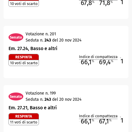
1
67,8
71,8
%
%
10 voti di scarto
M
O
Votazione n. 201
Senato
Seduta n.
243
del 20 nov 2024
Em. 27.24, Basso e altri
Indice di compattezza
RESPINTA
1
R
66,1
69,4
%
%
10 voti di scarto
M
O
Votazione n. 199
Senato
Seduta n.
243
del 20 nov 2024
Em. 27.21, Basso e altri
Indice di compattezza
RESPINTA
1
R
66,1
67,1
%
%
11 voti di scarto
M
O