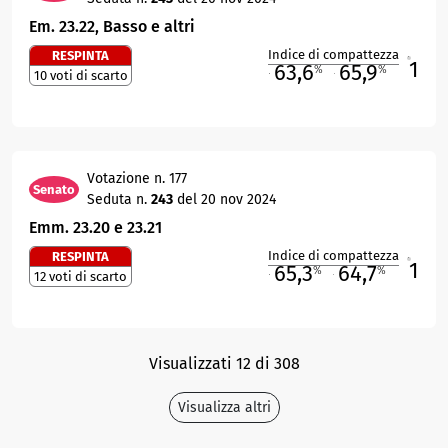
Em. 23.22, Basso e altri
Indice di compattezza
RESPINTA
1
R
63,6
65,9
%
%
10 voti di scarto
M
O
Votazione n. 177
Senato
Seduta n.
243
del 20 nov 2024
Emm. 23.20 e 23.21
Indice di compattezza
RESPINTA
1
R
65,3
64,7
%
%
12 voti di scarto
M
O
Visualizzati 12 di 308
Visualizza altri