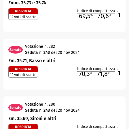
Emm. 35.73 e 35.74
Indice di compattezza
RESPINTA
1
R
69,5
70,6
%
%
12 voti di scarto
M
O
Votazione n. 282
Senato
Seduta n.
243
del 20 nov 2024
Em. 35.71, Basso e altri
Indice di compattezza
RESPINTA
1
R
70,3
71,8
%
%
12 voti di scarto
M
O
Votazione n. 280
Senato
Seduta n.
243
del 20 nov 2024
Em. 35.69, Sironi e altri
Indice di compattezza
RESPINTA
R