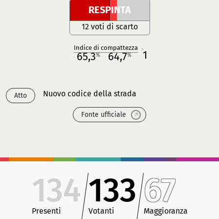
RESPINTA
12 voti di scarto
Indice di compattezza
1
R
65,3
64,7
%
%
M
O
Nuovo codice della strada
Atto
Fonte ufficiale
134
133
67
Presenti
Votanti
Maggioranza