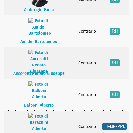
Ambrogio Paola
FdI
Contrario
Amidei Bartolomeo
FdI
Contrario
Ancorotti Renato Giuseppe
FdI
Contrario
Balboni Alberto
FI-BP-PPE
Contrario