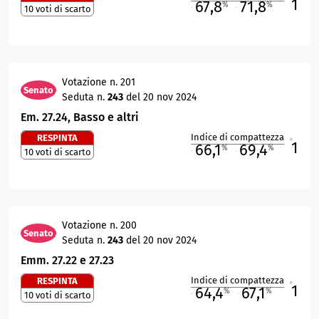
1
67,8
71,8
%
%
10 voti di scarto
M
O
Votazione n. 201
Senato
Seduta n.
243
del 20 nov 2024
Em. 27.24, Basso e altri
Indice di compattezza
RESPINTA
1
R
66,1
69,4
%
%
10 voti di scarto
M
O
Votazione n. 200
Senato
Seduta n.
243
del 20 nov 2024
Emm. 27.22 e 27.23
Indice di compattezza
RESPINTA
1
R
64,4
67,1
%
%
10 voti di scarto
M
O