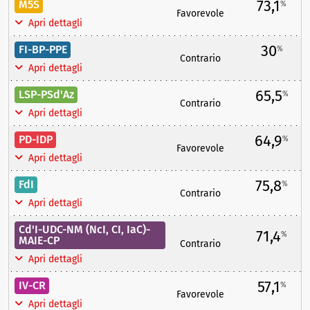
73,1
M5S
%
Favorevole
Apri dettagli
30
FI-BP-PPE
%
Contrario
Apri dettagli
65,5
LSP-PSd'Az
%
Contrario
Apri dettagli
64,9
PD-IDP
%
Favorevole
Apri dettagli
75,8
FdI
%
Contrario
Apri dettagli
Cd'I-UDC-NM (NcI, CI, IaC)-
71,4
%
MAIE-CP
Contrario
Apri dettagli
57,1
IV-CR
%
Favorevole
Apri dettagli