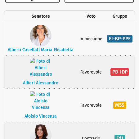
Senatore
Voto
Gruppo
FI-BP-PPE
In missione
Alberti Casellati Maria Elisabetta
PD-IDP
Favorevole
Alfieri Alessandro
M5S
Favorevole
Aloisio Vincenza
FdI
Contrario