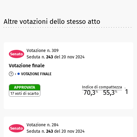
Altre votazioni dello stesso atto
Votazione n. 309
Senato
Seduta n.
243
del 20 nov 2024
Votazione finale
VOTAZIONE FINALE
Indice di compattezza
APPROVATA
1
R
70,3
55,3
%
%
17 voti di scarto
M
O
Votazione n. 284
Senato
Seduta n.
243
del 20 nov 2024