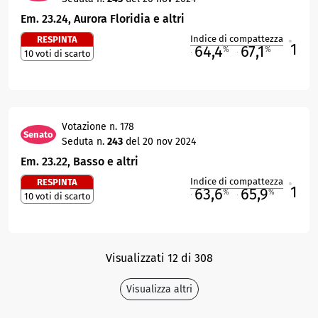
Em. 23.24, Aurora Floridia e altri
Indice di compattezza
RESPINTA
1
R
64,4
67,1
%
%
10 voti di scarto
M
O
Votazione n. 178
Senato
Seduta n.
243
del 20 nov 2024
Em. 23.22, Basso e altri
Indice di compattezza
RESPINTA
1
R
63,6
65,9
%
%
10 voti di scarto
M
O
Visualizzati 12 di 308
Visualizza altri