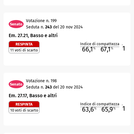
Votazione n. 199
Senato
Seduta n.
243
del 20 nov 2024
Em. 27.21, Basso e altri
Indice di compattezza
RESPINTA
1
R
66,1
67,1
%
%
11 voti di scarto
M
O
Votazione n. 198
Senato
Seduta n.
243
del 20 nov 2024
Em. 27.17, Basso e altri
Indice di compattezza
RESPINTA
1
R
63,6
65,9
%
%
10 voti di scarto
M
O