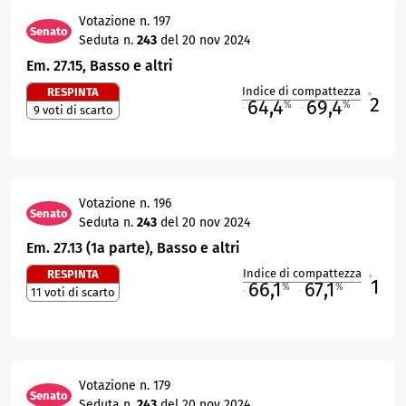
Votazione n. 197
Senato
Seduta n.
243
del 20 nov 2024
Em. 27.15, Basso e altri
Indice di compattezza
RESPINTA
2
R
64,4
69,4
%
%
9 voti di scarto
M
O
Votazione n. 196
Senato
Seduta n.
243
del 20 nov 2024
Em. 27.13 (1a parte), Basso e altri
Indice di compattezza
RESPINTA
1
R
66,1
67,1
%
%
11 voti di scarto
M
O
Votazione n. 179
Senato
Seduta n.
243
del 20 nov 2024