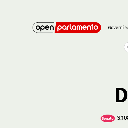
Governi
D
S.10
Senato