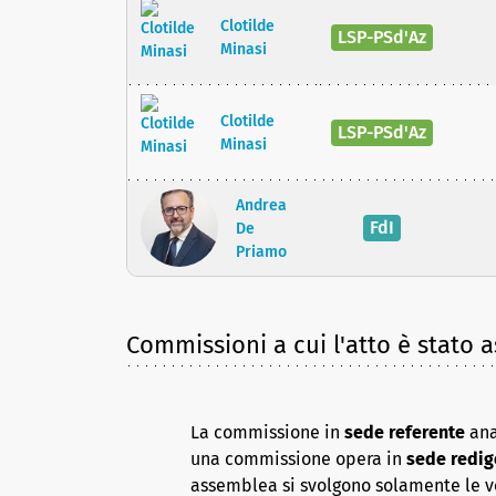
Clotilde
LSP-PSd'Az
Minasi
Clotilde
LSP-PSd'Az
Minasi
Andrea
FdI
De
Priamo
Commissioni a cui l'atto è stato 
La commissione in
sede referente
ana
una commissione opera in
sede redig
assemblea si svolgono solamente le vot