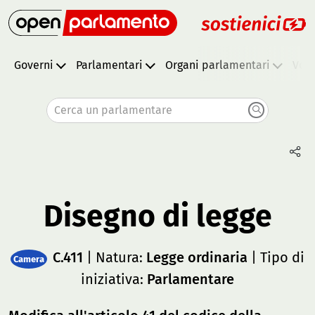
Governi
Parlamentari
Organi parlamentari
Vota
Cerca un parlamentare
Disegno di legge
C.411
| Natura:
Legge ordinaria
| Tipo di
Camera
iniziativa:
Parlamentare