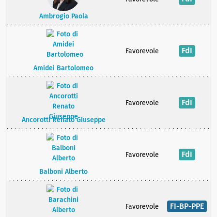
Ambrogio Paola
FdI
Favorevole
Amidei Bartolomeo
FdI
Favorevole
Ancorotti Renato Giuseppe
FdI
Favorevole
Balboni Alberto
FI-BP-PPE
Favorevole