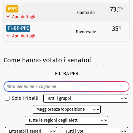
73,1
M5S
%
Contrario
Apri dettagli
35
FI-BP-PPE
%
Favorevole
Apri dettagli
Come hanno votato i senatori
FILTRA PER
Solo i ribelli