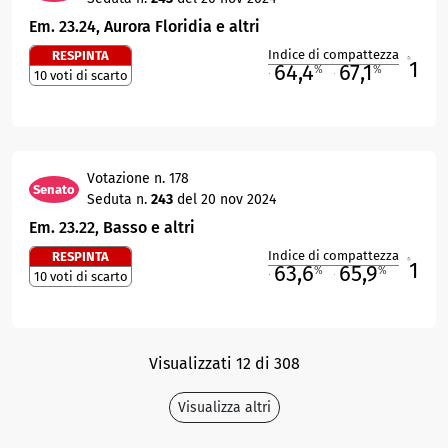
Em. 23.24, Aurora Floridia e altri
Indice di compattezza
RESPINTA
1
R
64,4
67,1
%
%
10 voti di scarto
M
O
Votazione n. 178
Senato
Seduta n.
243
del 20 nov 2024
Em. 23.22, Basso e altri
Indice di compattezza
RESPINTA
1
R
63,6
65,9
%
%
10 voti di scarto
M
O
Visualizzati 12 di 308
Visualizza altri