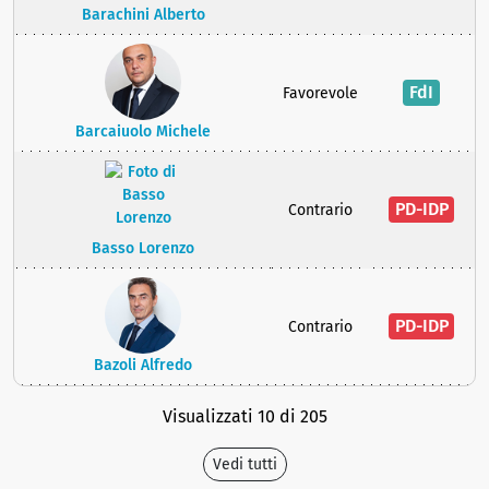
Barachini Alberto
FdI
Favorevole
Barcaiuolo Michele
PD-IDP
Contrario
Basso Lorenzo
PD-IDP
Contrario
Bazoli Alfredo
Visualizzati 10 di 205
Vedi tutti