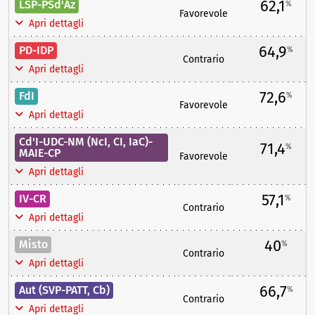
62,1
LSP-PSd'Az
%
Favorevole
Apri dettagli
64,9
PD-IDP
%
Contrario
Apri dettagli
72,6
FdI
%
Favorevole
Apri dettagli
Cd'I-UDC-NM (NcI, CI, IaC)-
71,4
%
MAIE-CP
Favorevole
Apri dettagli
57,1
IV-CR
%
Contrario
Apri dettagli
40
Misto
%
Contrario
Apri dettagli
66,7
Aut (SVP-PATT, Cb)
%
Contrario
Apri dettagli