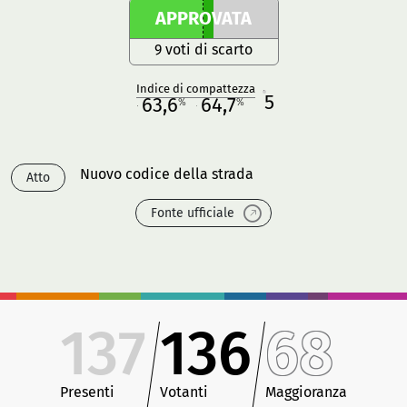
APPROVATA
9 voti di scarto
Indice di compattezza
5
R
63,6
64,7
%
%
M
O
Nuovo codice della strada
Atto
Fonte ufficiale
137
136
68
Presenti
Votanti
Maggioranza