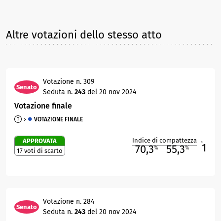
Altre votazioni dello stesso atto
Votazione n. 309
Senato
Seduta n.
243
del 20 nov 2024
Votazione finale
VOTAZIONE FINALE
Indice di compattezza
APPROVATA
1
R
70,3
55,3
%
%
17 voti di scarto
M
O
Votazione n. 284
Senato
Seduta n.
243
del 20 nov 2024