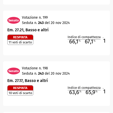
Votazione n. 199
Senato
Seduta n.
243
del 20 nov 2024
Em. 27.21, Basso e altri
Indice di compattezza
RESPINTA
1
R
66,1
67,1
%
%
11 voti di scarto
M
O
Votazione n. 198
Senato
Seduta n.
243
del 20 nov 2024
Em. 27.17, Basso e altri
Indice di compattezza
RESPINTA
1
R
63,6
65,9
%
%
10 voti di scarto
M
O