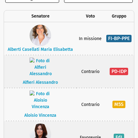
Senatore
Voto
Gruppo
FI-BP-PPE
In missione
Alberti Casellati Maria Elisabetta
PD-IDP
Contrario
Alfieri Alessandro
M5S
Contrario
Aloisio Vincenza
FdI
Favorevole