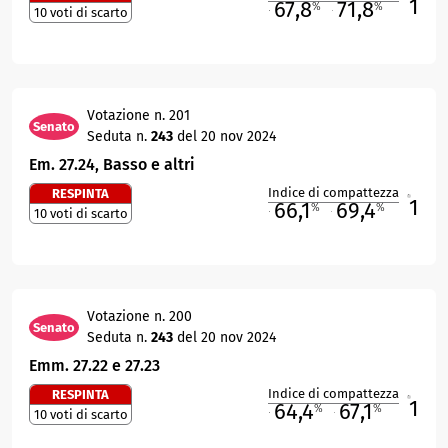
1
67,8
71,8
%
%
10 voti di scarto
M
O
Votazione n. 201
Senato
Seduta n.
243
del 20 nov 2024
Em. 27.24, Basso e altri
Indice di compattezza
RESPINTA
1
R
66,1
69,4
%
%
10 voti di scarto
M
O
Votazione n. 200
Senato
Seduta n.
243
del 20 nov 2024
Emm. 27.22 e 27.23
Indice di compattezza
RESPINTA
1
R
64,4
67,1
%
%
10 voti di scarto
M
O