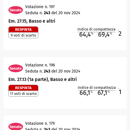
Votazione n. 197
Senato
Seduta n.
243
del 20 nov 2024
Em. 27.15, Basso e altri
Indice di compattezza
RESPINTA
2
R
64,4
69,4
%
%
9 voti di scarto
M
O
Votazione n. 196
Senato
Seduta n.
243
del 20 nov 2024
Em. 27.13 (1a parte), Basso e altri
Indice di compattezza
RESPINTA
1
R
66,1
67,1
%
%
11 voti di scarto
M
O
Votazione n. 179
Senato
Seduta n.
243
del 20 nov 2024