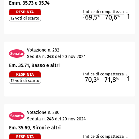
Emm. 35.73 e 35.74
Indice di compattezza
RESPINTA
1
R
69,5
70,6
%
%
12 voti di scarto
M
O
Votazione n. 282
Senato
Seduta n.
243
del 20 nov 2024
Em. 35.71, Basso e altri
Indice di compattezza
RESPINTA
1
R
70,3
71,8
%
%
12 voti di scarto
M
O
Votazione n. 280
Senato
Seduta n.
243
del 20 nov 2024
Em. 35.69, Sironi e altri
Indice di compattezza
RESPINTA
R