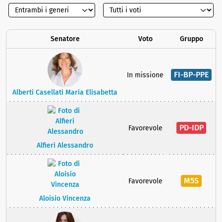
Senatore
Voto
Gruppo
FI-BP-PPE
In missione
Alberti Casellati Maria Elisabetta
PD-IDP
Favorevole
Alfieri Alessandro
M5S
Favorevole
Aloisio Vincenza