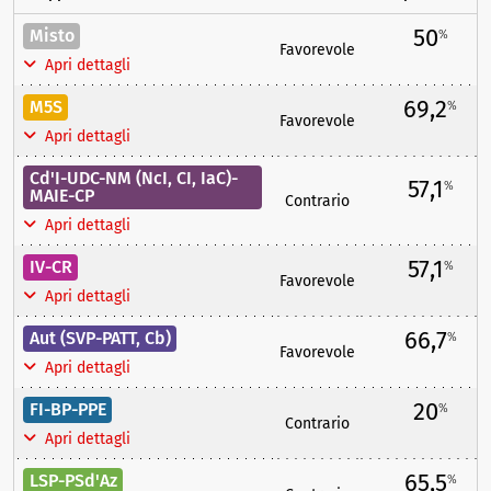
50
Misto
%
Favorevole
Apri dettagli
69,2
M5S
%
Favorevole
Apri dettagli
Cd'I-UDC-NM (NcI, CI, IaC)-
57,1
%
MAIE-CP
Contrario
Apri dettagli
57,1
IV-CR
%
Favorevole
Apri dettagli
66,7
Aut (SVP-PATT, Cb)
%
Favorevole
Apri dettagli
20
FI-BP-PPE
%
Contrario
Apri dettagli
65,5
LSP-PSd'Az
%