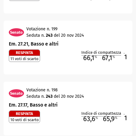
Votazione n. 199
Senato
Seduta n.
243
del 20 nov 2024
Em. 27.21, Basso e altri
Indice di compattezza
RESPINTA
1
R
66,1
67,1
%
%
11 voti di scarto
M
O
Votazione n. 198
Senato
Seduta n.
243
del 20 nov 2024
Em. 27.17, Basso e altri
Indice di compattezza
RESPINTA
1
R
63,6
65,9
%
%
10 voti di scarto
M
O