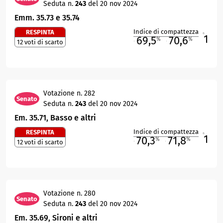
Seduta n.
243
del 20 nov 2024
Emm. 35.73 e 35.74
Indice di compattezza
RESPINTA
1
R
69,5
70,6
%
%
12 voti di scarto
M
O
Votazione n. 282
Senato
Seduta n.
243
del 20 nov 2024
Em. 35.71, Basso e altri
Indice di compattezza
RESPINTA
1
R
70,3
71,8
%
%
12 voti di scarto
M
O
Votazione n. 280
Senato
Seduta n.
243
del 20 nov 2024
Em. 35.69, Sironi e altri