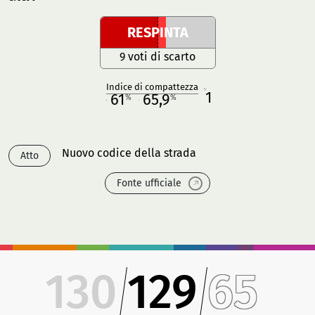
RESPINTA
9 voti di scarto
Indice di compattezza
1
R
61
65,9
%
%
M
O
Nuovo codice della strada
Atto
Fonte ufficiale
130
129
65