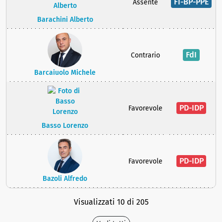
FI-BP-PPE
Assente
Barachini Alberto
FdI
Contrario
Barcaiuolo Michele
PD-IDP
Favorevole
Basso Lorenzo
PD-IDP
Favorevole
Bazoli Alfredo
Visualizzati 10 di 205