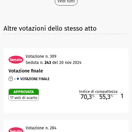
Vedi tutti
Altre votazioni dello stesso atto
Votazione n. 309
Senato
Seduta n.
243
del 20 nov 2024
Votazione finale
VOTAZIONE FINALE
Indice di compattezza
APPROVATA
1
R
70,3
55,3
%
%
17 voti di scarto
M
O
Votazione n. 284
Senato