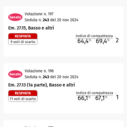
Votazione n. 197
Senato
Seduta n.
243
del 20 nov 2024
Em. 27.15, Basso e altri
Indice di compattezza
RESPINTA
2
R
64,4
69,4
%
%
9 voti di scarto
M
O
Votazione n. 196
Senato
Seduta n.
243
del 20 nov 2024
Em. 27.13 (1a parte), Basso e altri
Indice di compattezza
RESPINTA
1
R
66,1
67,1
%
%
11 voti di scarto
M
O