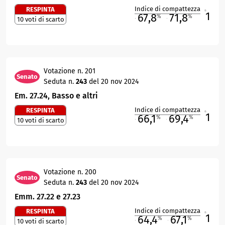
Indice di compattezza
RESPINTA
1
R
67,8
71,8
%
%
10 voti di scarto
M
O
Votazione n. 201
Senato
Seduta n.
243
del 20 nov 2024
Em. 27.24, Basso e altri
Indice di compattezza
RESPINTA
1
R
66,1
69,4
%
%
10 voti di scarto
M
O
Votazione n. 200
Senato
Seduta n.
243
del 20 nov 2024
Emm. 27.22 e 27.23
Indice di compattezza
RESPINTA
1
R
64,4
67,1
%
%
10 voti di scarto
M
O