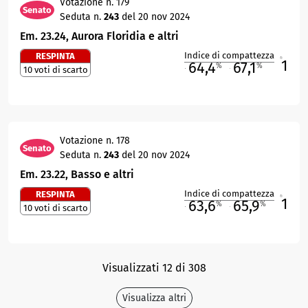
Votazione n. 179
Senato
Seduta n.
243
del 20 nov 2024
Em. 23.24, Aurora Floridia e altri
Indice di compattezza
RESPINTA
1
R
64,4
67,1
%
%
10 voti di scarto
M
O
Votazione n. 178
Senato
Seduta n.
243
del 20 nov 2024
Em. 23.22, Basso e altri
Indice di compattezza
RESPINTA
1
R
63,6
65,9
%
%
10 voti di scarto
M
O
Visualizzati 12 di 308
Visualizza altri