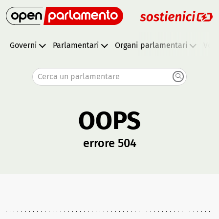
Governi
Parlamentari
Organi parlamentari
Vota
Cerca un parlamentare
OOPS
errore 504