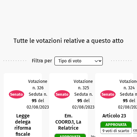
Tutte le votazioni relative a questo atto
Filtra per
Votazione
Votazione
Votazion
n. 326
n. 325
n. 324
Seduta n.
Seduta n.
Seduta n
Senato
Senato
Senato
95
del
95
del
95
del
02/08/2023
02/08/2023
02/08/20
Legge
Em.
Articolo 23
delega
COORD.1, La
APPROVATA
riforma
Relatrice
c
9 voti di scarto
fiscale
Indice di
APPROVATA