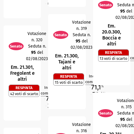
67,8
%
Seduta n
Senato
O
95
del
02/08/20
Votazione
Em.
n. 319
20.0.300,
Votazione
Seduta n.
Senato
Boccia e
n. 320
95
del
altri
Seduta n.
Senato
02/08/2023
95
del
RESPINTA
Em. 21.300,
c
02/08/2023
13 voti di scarto
Tajani e
Em. 21.301,
altri
Fregolent e
Indice di
RESPINTA
altri
2
R
compattezza
15 voti di scarto
71,1
%
Indice di
RESPINTA
M
9
R
70,1
compattezza
42 voti di scarto
%
70,2
O
%
Votazion
M
33,3
%
n. 315
O
Seduta n
Senato
95
del
Votazione
02/08/20
n. 316