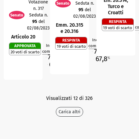
Em. 20.314,
Votazione
Seduta n.
Senato
Turco e
n. 317
95
del
Croatti
Seduta n.
Senato
02/08/2023
95
del
RESPINTA
Emm. 20.315
c
02/08/2023
19 voti di scarto
e 20.316
M
Articolo 20
Indice di
RESPINTA
2
R
Indice di
APPROVATA
compattezza
19 voti di scarto
6
R
74,6
%
compattezza
20 voti di scarto
M
74,6
%
67,8
%
M
O
65,5
%
O
Visualizzati 12 di 326
Carica altri