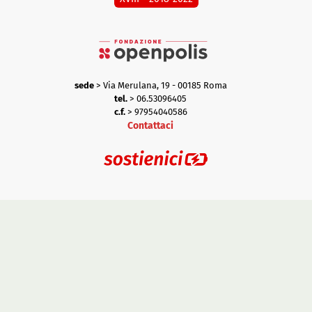
sede
> Via Merulana, 19 - 00185 Roma
tel.
> 06.53096405
c.f.
> 97954040586
Contattaci