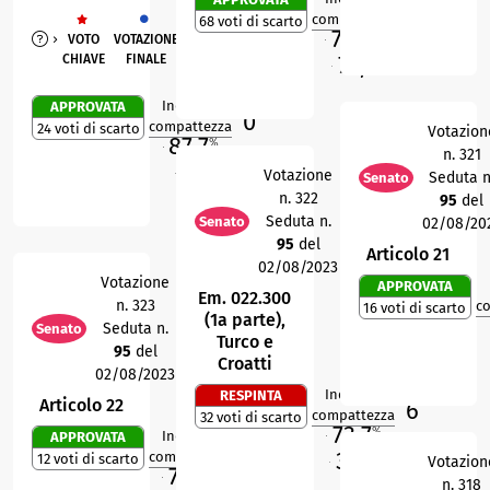
6
R
compattezza
68 voti di scarto
72,8
%
VOTO
VOTAZIONE
M
71,3
CHIAVE
FINALE
%
O
Indice di
APPROVATA
0
R
compattezza
24 voti di scarto
Votazion
87,7
%
n. 321
M
69
%
Votazione
Seduta n
Senato
O
n. 322
95
del
Seduta n.
Senato
02/08/20
95
del
Articolo 21
02/08/2023
Votazione
APPROVATA
Em. 022.300
n. 323
c
16 voti di scarto
(1a parte),
Seduta n.
Senato
Turco e
95
del
Croatti
02/08/2023
Indice di
RESPINTA
Articolo 22
6
R
compattezza
32 voti di scarto
73,7
%
Indice di
APPROVATA
M
4
R
36,8
compattezza
12 voti di scarto
%
Votazion
72,8
O
%
n. 318
M