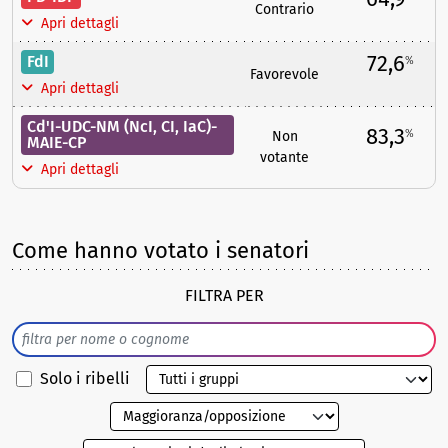
Contrario
Apri dettagli
72,6
FdI
%
Favorevole
Apri dettagli
Cd'I-UDC-NM (NcI, CI, IaC)-
83,3
%
Non
MAIE-CP
votante
Apri dettagli
Come hanno votato i senatori
FILTRA PER
Solo i ribelli