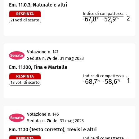
Em. 11.0.3, Naturale e altri
Indice di compattezza
RESPINTA
2
R
67,8
52,9
%
%
21 voti di scarto
M
O
Votazione n. 147
Senato
Seduta n.
74
del 31 mag 2023
Em. 11.100, Fina e Martella
Indice di compattezza
RESPINTA
1
R
68,7
58,6
%
%
18 voti di scarto
M
O
Votazione n. 146
Senato
Seduta n.
74
del 31 mag 2023
Em. 11.10 (Testo corretto), Trevisi e altri
Indice di compattezza
RESPINTA
R