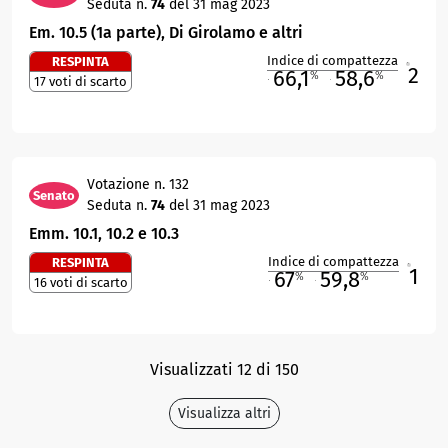
Seduta n.
74
del 31 mag 2023
Em. 10.5 (1a parte), Di Girolamo e altri
Indice di compattezza
RESPINTA
2
R
66,1
58,6
%
%
17 voti di scarto
M
O
Votazione n. 132
Senato
Seduta n.
74
del 31 mag 2023
Emm. 10.1, 10.2 e 10.3
Indice di compattezza
RESPINTA
1
R
67
59,8
%
%
16 voti di scarto
M
O
Visualizzati 12 di 150
Visualizza altri