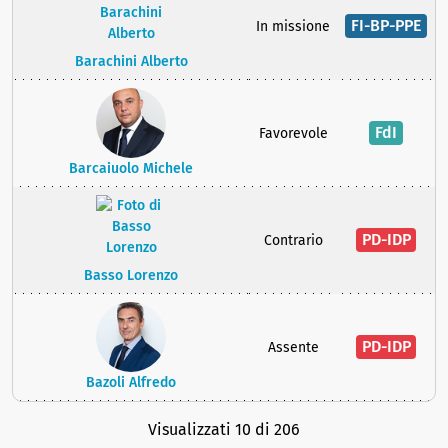
FI-BP-PPE
In missione
Barachini Alberto
FdI
Favorevole
Barcaiuolo Michele
PD-IDP
Contrario
Basso Lorenzo
PD-IDP
Assente
Bazoli Alfredo
Visualizzati 10 di 206