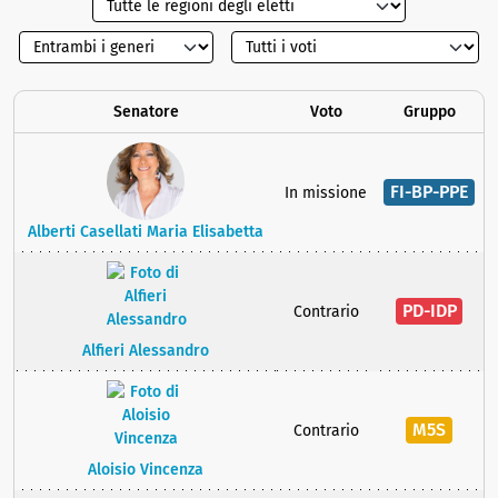
Senatore
Voto
Gruppo
FI-BP-PPE
In missione
Alberti Casellati Maria Elisabetta
PD-IDP
Contrario
Alfieri Alessandro
M5S
Contrario
Aloisio Vincenza