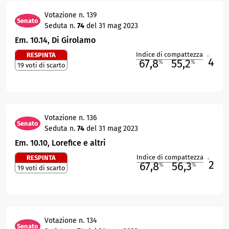
Votazione n. 139
Senato
Seduta n.
74
del 31 mag 2023
Em. 10.14, Di Girolamo
Indice di compattezza
RESPINTA
4
R
67,8
55,2
%
%
19 voti di scarto
M
O
Votazione n. 136
Senato
Seduta n.
74
del 31 mag 2023
Em. 10.10, Lorefice e altri
Indice di compattezza
RESPINTA
2
R
67,8
56,3
%
%
19 voti di scarto
M
O
Votazione n. 134
Senato