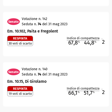
Votazione n. 142
Senato
Seduta n.
74
del 31 mag 2023
Em. 10.102, Paita e Fregolent
Indice di compattezza
RESPINTA
2
R
67,8
44,8
%
%
30 voti di scarto
M
O
Votazione n. 140
Senato
Seduta n.
74
del 31 mag 2023
Em. 10.15, Di Girolamo
Indice di compattezza
RESPINTA
2
R
66,1
51,7
%
%
19 voti di scarto
M
O