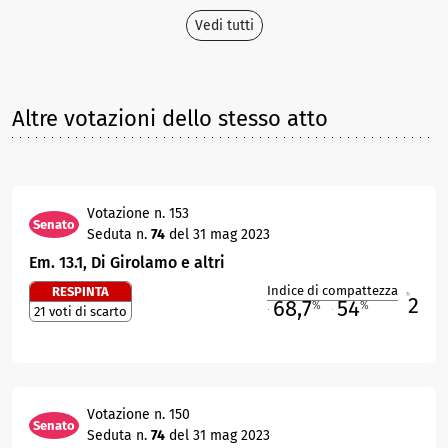
Vedi tutti
Altre votazioni dello stesso atto
Votazione n. 153
Senato
Seduta n.
74
del 31 mag 2023
Em. 13.1, Di Girolamo e altri
Indice di compattezza
RESPINTA
2
R
68,7
54
%
%
21 voti di scarto
M
O
Votazione n. 150
Senato
Seduta n.
74
del 31 mag 2023