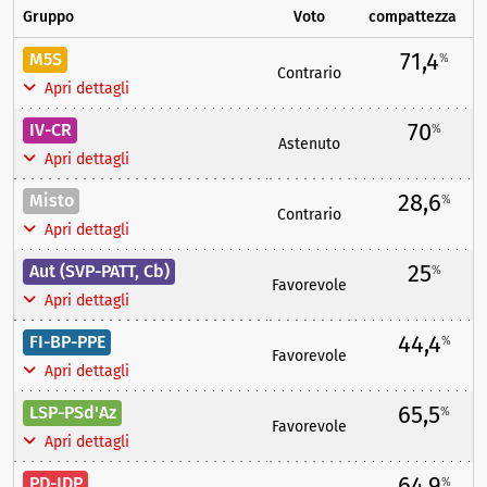
Gruppo
Voto
compattezza
71,4
M5S
%
Contrario
Apri dettagli
70
IV-CR
%
Astenuto
Apri dettagli
28,6
Misto
%
Contrario
Apri dettagli
25
Aut (SVP-PATT, Cb)
%
Favorevole
Apri dettagli
44,4
FI-BP-PPE
%
Favorevole
Apri dettagli
65,5
LSP-PSd'Az
%
Favorevole
Apri dettagli
64,9
PD-IDP
%