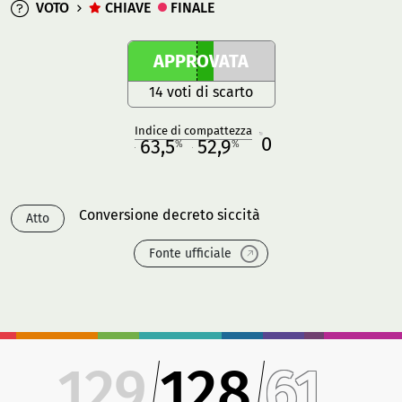
VOTO
CHIAVE
FINALE
APPROVATA
14 voti di scarto
Indice di compattezza
0
R
63,5
52,9
%
%
M
O
Conversione decreto siccità
Atto
Fonte ufficiale
129
128
61