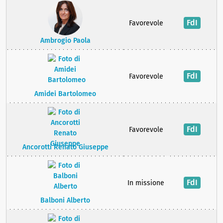
FdI
Favorevole
Ambrogio Paola
FdI
Favorevole
Amidei Bartolomeo
FdI
Favorevole
Ancorotti Renato Giuseppe
FdI
In missione
Balboni Alberto