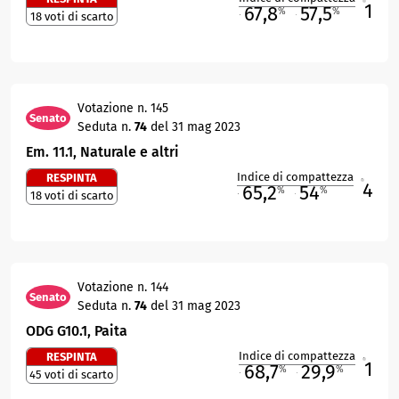
1
67,8
57,5
%
%
18 voti di scarto
M
O
Votazione n. 145
Senato
Seduta n.
74
del 31 mag 2023
Em. 11.1, Naturale e altri
Indice di compattezza
RESPINTA
4
R
65,2
54
%
%
18 voti di scarto
M
O
Votazione n. 144
Senato
Seduta n.
74
del 31 mag 2023
ODG G10.1, Paita
Indice di compattezza
RESPINTA
1
R
68,7
29,9
%
%
45 voti di scarto
M
O