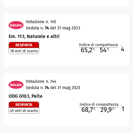
Votazione n. 145
Senato
Seduta n.
74
del 31 mag 2023
Em. 11.1, Naturale e altri
Indice di compattezza
RESPINTA
4
R
65,2
54
%
%
18 voti di scarto
M
O
Votazione n. 144
Senato
Seduta n.
74
del 31 mag 2023
ODG G10.1, Paita
Indice di compattezza
RESPINTA
1
R
68,7
29,9
%
%
45 voti di scarto
M
O