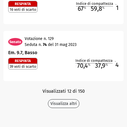
Indice di compattezza
RESPINTA
1
R
67
59,8
%
%
16 voti di scarto
M
O
Votazione n. 129
Senato
Seduta n.
74
del 31 mag 2023
Em. 9.7, Basso
Indice di compattezza
RESPINTA
4
R
70,4
37,9
%
%
39 voti di scarto
M
O
Visualizzati 12 di 150
Visualizza altri