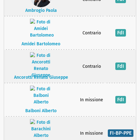
Ambrogio Paola
FdI
Contrario
Amidei Bartolomeo
FdI
Contrario
Ancorotti Renato Giuseppe
FdI
In missione
Balboni Alberto
FI-BP-PPE
In missione