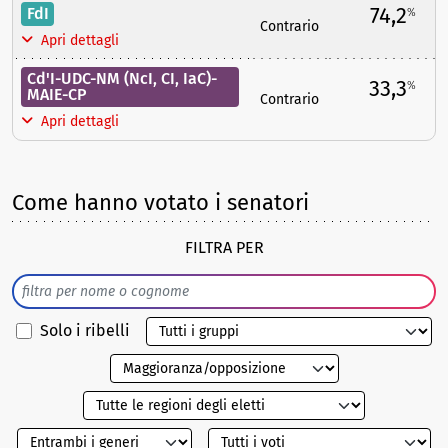
74,2
FdI
%
Contrario
Apri dettagli
Cd'I-UDC-NM (NcI, CI, IaC)-
33,3
%
MAIE-CP
Contrario
Apri dettagli
Come hanno votato i senatori
FILTRA PER
Solo i ribelli