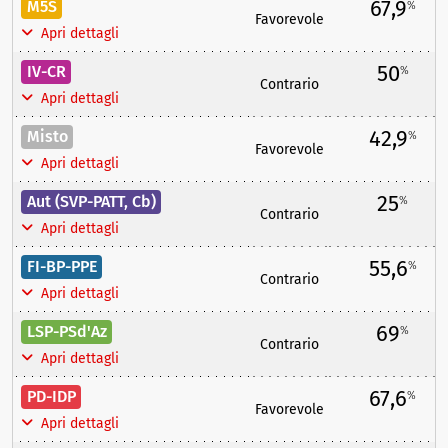
67,9
M5S
%
Favorevole
Apri dettagli
50
IV-CR
%
Contrario
Apri dettagli
42,9
Misto
%
Favorevole
Apri dettagli
25
Aut (SVP-PATT, Cb)
%
Contrario
Apri dettagli
55,6
FI-BP-PPE
%
Contrario
Apri dettagli
69
LSP-PSd'Az
%
Contrario
Apri dettagli
67,6
PD-IDP
%
Favorevole
Apri dettagli