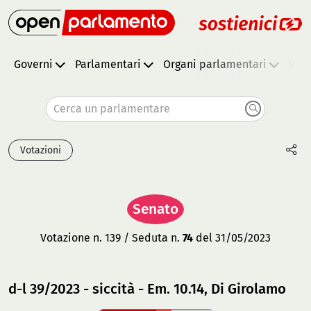
Governi
Parlamentari
Organi parlamentari
Vota
Cerca un parlamentare
Votazioni
Senato
Votazione n. 139 / Seduta n.
74
del 31/05/2023
d-l 39/2023 - siccità - Em. 10.14, Di Girolamo