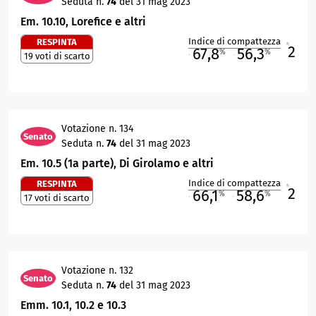
Seduta n.
74
del 31 mag 2023
Em. 10.10, Lorefice e altri
Indice di compattezza
RESPINTA
2
R
67,8
56,3
%
%
19 voti di scarto
M
O
Votazione n. 134
Senato
Seduta n.
74
del 31 mag 2023
Em. 10.5 (1a parte), Di Girolamo e altri
Indice di compattezza
RESPINTA
2
R
66,1
58,6
%
%
17 voti di scarto
M
O
Votazione n. 132
Senato
Seduta n.
74
del 31 mag 2023
Emm. 10.1, 10.2 e 10.3