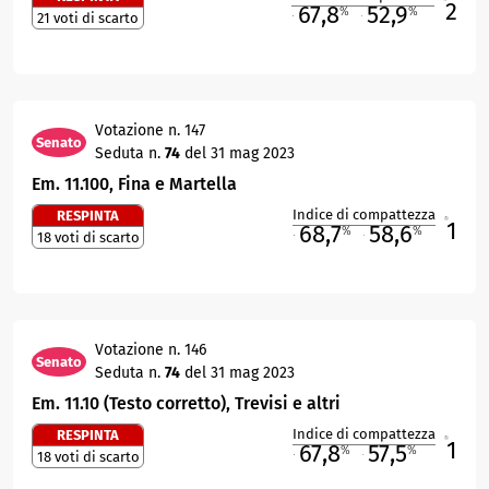
2
67,8
52,9
%
%
21 voti di scarto
M
O
Votazione n. 147
Senato
Seduta n.
74
del 31 mag 2023
Em. 11.100, Fina e Martella
Indice di compattezza
RESPINTA
1
R
68,7
58,6
%
%
18 voti di scarto
M
O
Votazione n. 146
Senato
Seduta n.
74
del 31 mag 2023
Em. 11.10 (Testo corretto), Trevisi e altri
Indice di compattezza
RESPINTA
1
R
67,8
57,5
%
%
18 voti di scarto
M
O