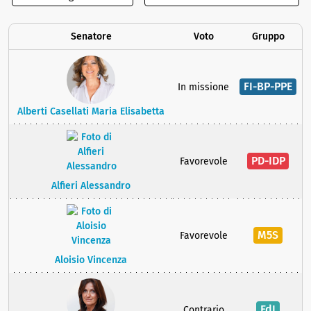
Senatore
Voto
Gruppo
FI-BP-PPE
In missione
Alberti Casellati Maria Elisabetta
PD-IDP
Favorevole
Alfieri Alessandro
M5S
Favorevole
Aloisio Vincenza
FdI
Contrario