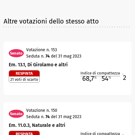
Altre votazioni dello stesso atto
Votazione n. 153
Senato
Seduta n.
74
del 31 mag 2023
Em. 13.1, Di Girolamo e altri
Indice di compattezza
RESPINTA
2
R
68,7
54
%
%
21 voti di scarto
M
O
Votazione n. 150
Senato
Seduta n.
74
del 31 mag 2023
Em. 11.0.3, Naturale e altri
Indice di compattezza
RESPINTA
R