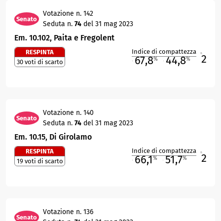
Votazione n. 142
Senato
Seduta n.
74
del 31 mag 2023
Em. 10.102, Paita e Fregolent
Indice di compattezza
RESPINTA
2
R
67,8
44,8
%
%
30 voti di scarto
M
O
Votazione n. 140
Senato
Seduta n.
74
del 31 mag 2023
Em. 10.15, Di Girolamo
Indice di compattezza
RESPINTA
2
R
66,1
51,7
%
%
19 voti di scarto
M
O
Votazione n. 136
Senato