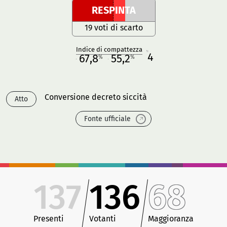
RESPINTA
19 voti di scarto
Indice di compattezza
4
R
67,8
55,2
%
%
M
O
Conversione decreto siccità
Atto
Fonte ufficiale
137
136
68
Presenti
Votanti
Maggioranza