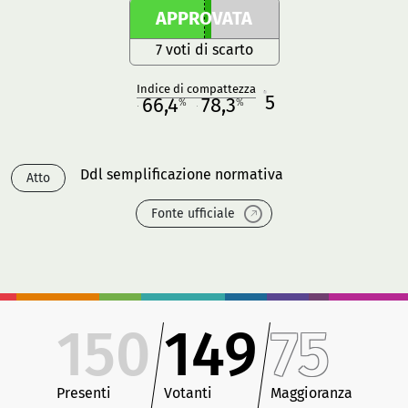
APPROVATA
7 voti di scarto
Indice di compattezza
5
R
66,4
78,3
%
%
M
O
Ddl semplificazione normativa
Atto
Fonte ufficiale
150
149
75
Presenti
Votanti
Maggioranza