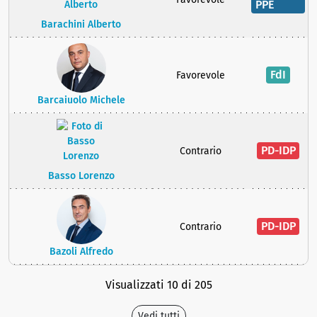
PPE
Barachini Alberto
FdI
Favorevole
Barcaiuolo Michele
PD-IDP
Contrario
Basso Lorenzo
PD-IDP
Contrario
Bazoli Alfredo
Visualizzati 10 di 205
Vedi tutti