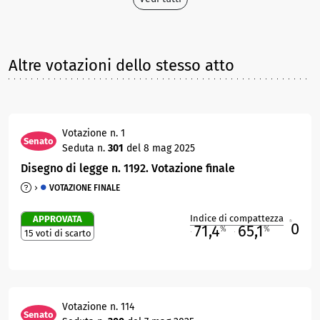
Altre votazioni dello stesso atto
Votazione n. 1
Senato
Seduta n.
301
del 8 mag 2025
Disegno di legge n. 1192. Votazione finale
VOTAZIONE FINALE
Indice di compattezza
APPROVATA
0
R
71,4
65,1
%
%
15 voti di scarto
M
O
Votazione n. 114
Senato