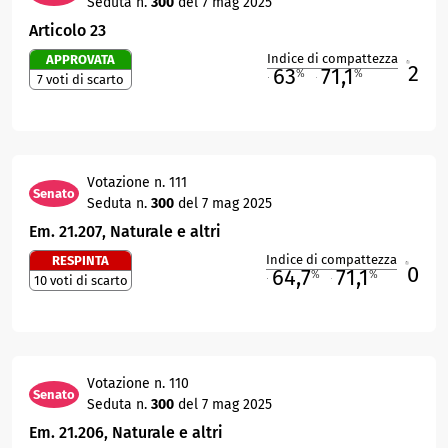
Seduta n.
300
del 7 mag 2025
Articolo 23
Indice di compattezza
APPROVATA
2
R
63
71,1
%
%
7 voti di scarto
M
O
Votazione n. 111
Senato
Seduta n.
300
del 7 mag 2025
Em. 21.207, Naturale e altri
Indice di compattezza
RESPINTA
0
R
64,7
71,1
%
%
10 voti di scarto
M
O
Votazione n. 110
Senato
Seduta n.
300
del 7 mag 2025
Em. 21.206, Naturale e altri