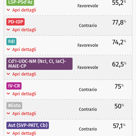
55,2
LSP-PSd'Az
%
Favorevole
Apri dettagli
77,8
PD-IDP
%
Contrario
Apri dettagli
74,2
FdI
%
Favorevole
Apri dettagli
Cd'I-UDC-NM (NcI, CI, IaC)-
62,5
%
MAIE-CP
Favorevole
Apri dettagli
75
IV-CR
%
Contrario
Apri dettagli
50
Misto
%
Contrario
Apri dettagli
57,1
Aut (SVP-PATT, Cb)
%
Contrario
Apri dettagli