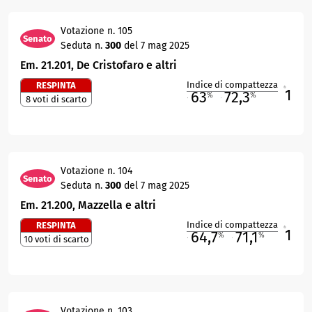
Votazione n. 105
Senato
Seduta n.
300
del 7 mag 2025
Em. 21.201, De Cristofaro e altri
Indice di compattezza
RESPINTA
1
R
63
72,3
%
%
8 voti di scarto
M
O
Votazione n. 104
Senato
Seduta n.
300
del 7 mag 2025
Em. 21.200, Mazzella e altri
Indice di compattezza
RESPINTA
1
R
64,7
71,1
%
%
10 voti di scarto
M
O
Votazione n. 103