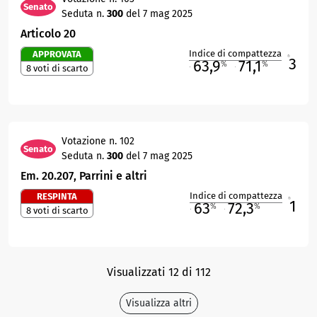
Senato
Seduta n.
300
del 7 mag 2025
Articolo 20
Indice di compattezza
APPROVATA
3
R
63,9
71,1
%
%
8 voti di scarto
M
O
Votazione n. 102
Senato
Seduta n.
300
del 7 mag 2025
Em. 20.207, Parrini e altri
Indice di compattezza
RESPINTA
1
R
63
72,3
%
%
8 voti di scarto
M
O
Visualizzati 12 di 112
Visualizza altri