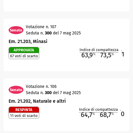
Votazione n. 107
Senato
Seduta n.
300
del 7 mag 2025
Em. 21.203, Minasi
Indice di compattezza
APPROVATA
1
R
63,9
73,5
%
%
67 voti di scarto
M
O
Votazione n. 106
Senato
Seduta n.
300
del 7 mag 2025
Em. 21.202, Naturale e altri
Indice di compattezza
RESPINTA
0
R
64,7
68,7
%
%
11 voti di scarto
M
O