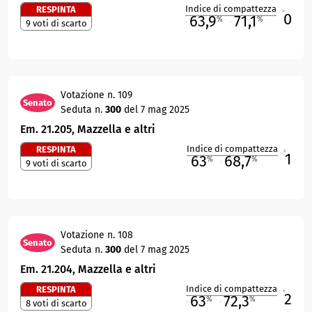
Indice di compattezza
RESPINTA
0
R
63,9
71,1
%
%
9 voti di scarto
M
O
Votazione n. 109
Senato
Seduta n.
300
del 7 mag 2025
Em. 21.205, Mazzella e altri
Indice di compattezza
RESPINTA
1
R
63
68,7
%
%
9 voti di scarto
M
O
Votazione n. 108
Senato
Seduta n.
300
del 7 mag 2025
Em. 21.204, Mazzella e altri
Indice di compattezza
RESPINTA
2
R
63
72,3
%
%
8 voti di scarto
M
O