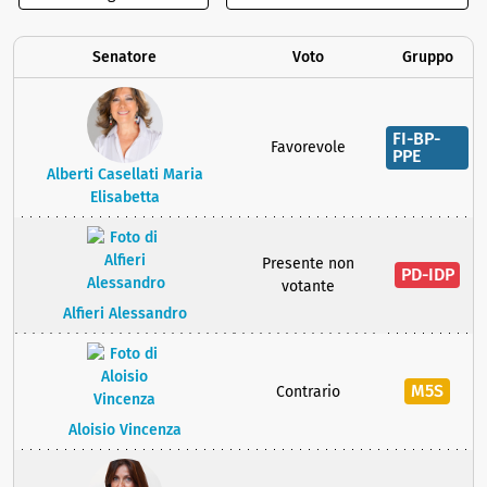
Senatore
Voto
Gruppo
FI-BP-
Favorevole
PPE
Alberti Casellati Maria
Elisabetta
Presente non
PD-IDP
votante
Alfieri Alessandro
M5S
Contrario
Aloisio Vincenza