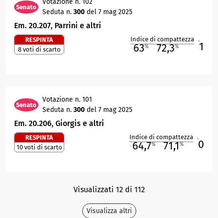
Votazione n. 102
Senato
Seduta n.
300
del 7 mag 2025
Em. 20.207, Parrini e altri
Indice di compattezza
RESPINTA
1
R
63
72,3
%
%
8 voti di scarto
M
O
Votazione n. 101
Senato
Seduta n.
300
del 7 mag 2025
Em. 20.206, Giorgis e altri
Indice di compattezza
RESPINTA
0
R
64,7
71,1
%
%
10 voti di scarto
M
O
Visualizzati 12 di 112
Visualizza altri