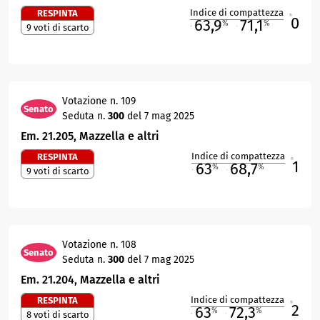
Indice di compattezza
RESPINTA
0
R
63,9
71,1
%
%
9 voti di scarto
M
O
Votazione n. 109
Senato
Seduta n.
300
del 7 mag 2025
Em. 21.205, Mazzella e altri
Indice di compattezza
RESPINTA
1
R
63
68,7
%
%
9 voti di scarto
M
O
Votazione n. 108
Senato
Seduta n.
300
del 7 mag 2025
Em. 21.204, Mazzella e altri
Indice di compattezza
RESPINTA
2
R
63
72,3
%
%
8 voti di scarto
M
O