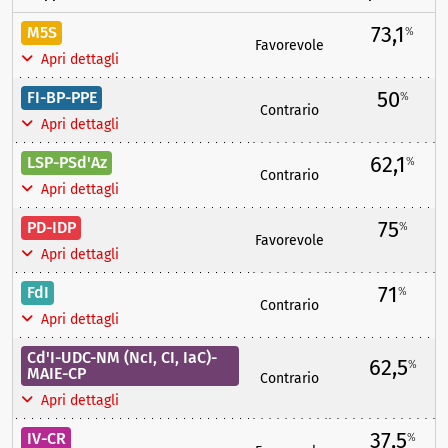
73,1
M5S
%
Favorevole
Apri dettagli
50
FI-BP-PPE
%
Contrario
Apri dettagli
62,1
LSP-PSd'Az
%
Contrario
Apri dettagli
75
PD-IDP
%
Favorevole
Apri dettagli
71
FdI
%
Contrario
Apri dettagli
Cd'I-UDC-NM (NcI, CI, IaC)-
62,5
%
MAIE-CP
Contrario
Apri dettagli
37,5
IV-CR
%