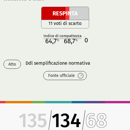
RESPINTA
11 voti di scarto
Indice di compattezza
0
R
64,7
68,7
%
%
M
O
Ddl semplificazione normativa
Atto
Fonte ufficiale
135
134
68