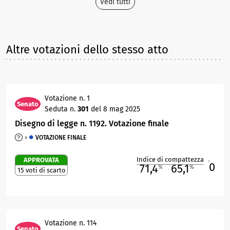
Vedi tutti
Altre votazioni dello stesso atto
Votazione n. 1
Senato
Seduta n.
301
del 8 mag 2025
Disegno di legge n. 1192. Votazione finale
VOTAZIONE FINALE
Indice di compattezza
APPROVATA
0
R
71,4
65,1
%
%
15 voti di scarto
M
O
Votazione n. 114
Senato