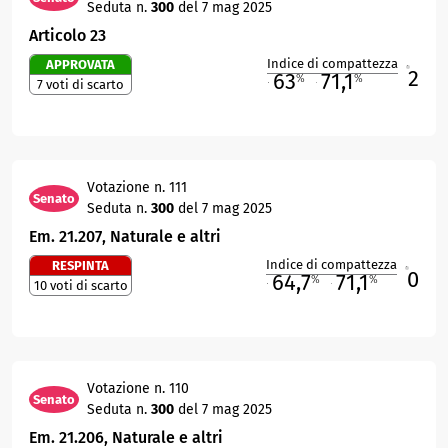
Seduta n.
300
del 7 mag 2025
Articolo 23
Indice di compattezza
APPROVATA
2
R
63
71,1
%
%
7 voti di scarto
M
O
Votazione n. 111
Senato
Seduta n.
300
del 7 mag 2025
Em. 21.207, Naturale e altri
Indice di compattezza
RESPINTA
0
R
64,7
71,1
%
%
10 voti di scarto
M
O
Votazione n. 110
Senato
Seduta n.
300
del 7 mag 2025
Em. 21.206, Naturale e altri