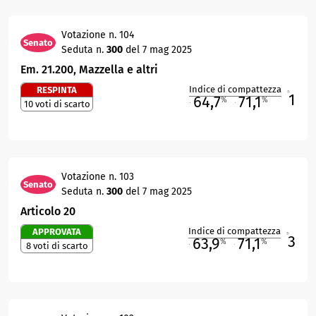
Votazione n. 104
Senato
Seduta n.
300
del 7 mag 2025
Em. 21.200, Mazzella e altri
Indice di compattezza
RESPINTA
1
R
64,7
71,1
%
%
10 voti di scarto
M
O
Votazione n. 103
Senato
Seduta n.
300
del 7 mag 2025
Articolo 20
Indice di compattezza
APPROVATA
3
R
63,9
71,1
%
%
8 voti di scarto
M
O