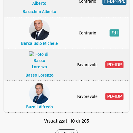
FI-BP-PPE
Contrario
Barachini Alberto
FdI
Contrario
Barcaiuolo Michele
PD-IDP
Favorevole
Basso Lorenzo
PD-IDP
Favorevole
Bazoli Alfredo
Visualizzati 10 di 205