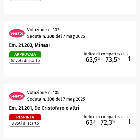
Votazione n. 107
Senato
Seduta n.
300
del 7 mag 2025
Em. 21.203, Minasi
Indice di compattezza
APPROVATA
1
R
63,9
73,5
%
%
67 voti di scarto
M
O
Votazione n. 105
Senato
Seduta n.
300
del 7 mag 2025
Em. 21.201, De Cristofaro e altri
Indice di compattezza
RESPINTA
1
R
63
72,3
%
%
8 voti di scarto
M
O